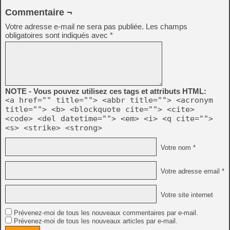
Commentaire ¬
Votre adresse e-mail ne sera pas publiée.
Les champs
obligatoires sont indiqués avec
*
NOTE - Vous pouvez utilisez ces tags et attributs HTML:
<a href="" title=""> <abbr title=""> <acronym
title=""> <b> <blockquote cite=""> <cite>
<code> <del datetime=""> <em> <i> <q cite="">
<s> <strike> <strong>
Votre nom *
Votre adresse email *
Votre site internet
Prévenez-moi de tous les nouveaux commentaires par e-mail.
Prévenez-moi de tous les nouveaux articles par e-mail.