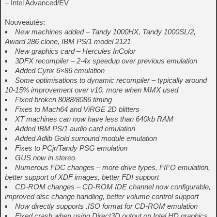
– Intel Advanced/EV
Nouveautés:
New machines added – Tandy 1000HX, Tandy 1000SL/2,
Award 286 clone, IBM PS/1 model 2121
New graphics card – Hercules InColor
3DFX recompiler – 2-4x speedup over previous emulation
Added Cyrix 6×86 emulation
Some optimisations to dynamic recompiler – typically around
10-15% improvement over v10, more when MMX used
Fixed broken 8088/8086 timing
Fixes to Mach64 and ViRGE 2D blitters
XT machines can now have less than 640kb RAM
Added IBM PS/1 audio card emulation
Added Adlib Gold surround module emulation
Fixes to PCjr/Tandy PSG emulation
GUS now in stereo
Numerous FDC changes – more drive types, FIFO emulation,
better support of XDF images, better FDI support
CD-ROM changes – CD-ROM IDE channel now configurable,
improved disc change handling, better volume control support
Now directly supports .ISO format for CD-ROM emulation
Fixed crash when using Direct3D output on Intel HD graphics