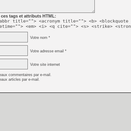
[Mo5] DOOM arrive en cart
ces tags et attributs HTML:
[GK] Bethesda fête les 30 
[GK] Roblox : l'action en B
abbr title=""> <acronym title=""> <b> <blockquote 
etime=""> <em> <i> <q cite=""> <s> <strike> <stron
[GK] Agenda - GeForce NOW
Votre nom *
[GK] Devolver Digital en a 
[LS] [PS5] ps5-y2jb-autolo
Votre adresse email *
[GK] Pourquoi Marvel Tokon 
[GK] Test : Restory : Chill
Votre site internet
[GK] GTA 6 : Rockstar Games
[GK] Hot Wheels Infinite Rus
eaux commentaires par e-mail.
[GK] Mémoire cash - Secret 
aux articles par e-mail.
[GK] Résultats Nintendo : 
[GK] Dans ce jeu de platefo