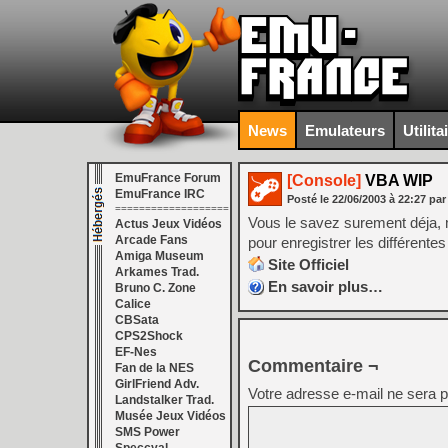
News
Emulateurs
Utilita
EmuFrance Forum
[Console]
VBA WIP
EmuFrance IRC
Posté le
22/06/2003
à
22:27
par
===================
Vous le savez surement déja, m
Actus Jeux Vidéos
Arcade Fans
pour enregistrer les différentes
Amiga Museum
Site Officiel
Arkames Trad.
En savoir plus…
Bruno C. Zone
Calice
CBSata
CPS2Shock
EF-Nes
Commentaire ¬
Fan de la NES
GirlFriend Adv.
Votre adresse e-mail ne sera p
Landstalker Trad.
Musée Jeux Vidéos
SMS Power