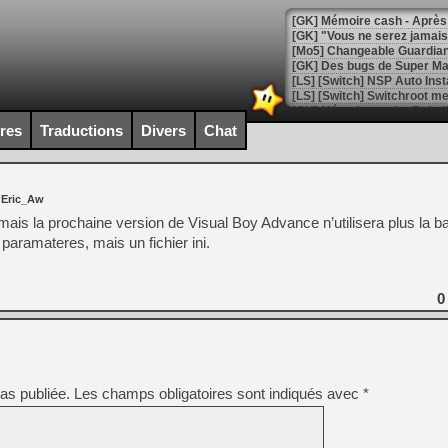
[GK] Mémoire cash - Après 
[GK] "Vous ne serez jamais
[Mo5] Changeable Guardian 
[GK] Des bugs de Super Mar
[LS] [Switch] NSP Auto Inst
ires
Traductions
Divers
Chat
[GK] La saga horrifique Am
 Eric_Aw
ais la prochaine version de Visual Boy Advance n’utilisera plus la ba
 paramateres, mais un fichier ini.
[GK] Le portage de Super M
[Mo5] Le jeu de course fut
[GK] Guillermo del Toro ado
0
[LTF] Eté 2026 - Séquence 
[GK] Mistfall Hunter : déjà 
[GK] Wo Long 2 évolue avec
[GK] Crossfire : un TPS à 100
[LS] [PS5] Premiers signes 
as publiée.
Les champs obligatoires sont indiqués avec
*