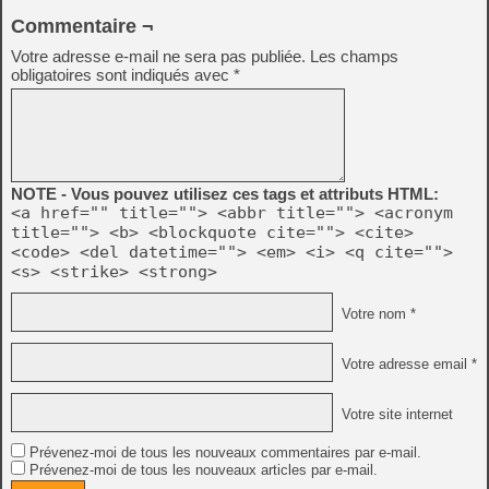
Commentaire ¬
Votre adresse e-mail ne sera pas publiée.
Les champs
obligatoires sont indiqués avec
*
NOTE - Vous pouvez utilisez ces tags et attributs HTML:
<a href="" title=""> <abbr title=""> <acronym
title=""> <b> <blockquote cite=""> <cite>
<code> <del datetime=""> <em> <i> <q cite="">
<s> <strike> <strong>
Votre nom *
Votre adresse email *
Votre site internet
Prévenez-moi de tous les nouveaux commentaires par e-mail.
Prévenez-moi de tous les nouveaux articles par e-mail.