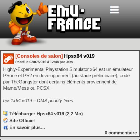
[Consoles de salon]
Hpsx64 v019
Posté le
02/07/2016
à
12:48
par Jets
Highly-Experimental Playstation Simulator x64 est un émulateur
PSone et PS2 en développement (au stade préliminaire), codé
par TheGangster dont certains éléments proviennent de
Mame/Mess ou PCSX.
hps1x64 v019 – DMA priority fixes
Télécharger Hpsx64 v019 (2,2 Mo)
Site Officiel
En savoir plus…
0
commentaire