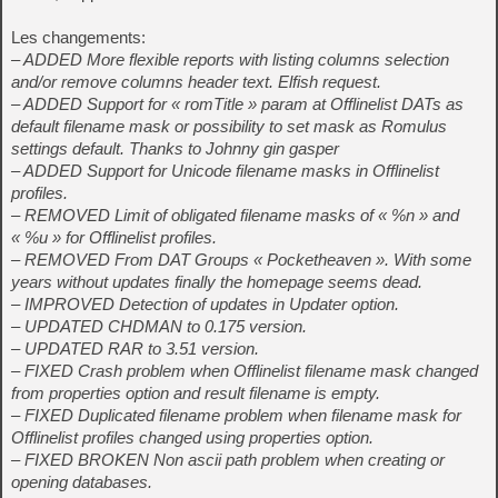
Les changements:
– ADDED More flexible reports with listing columns selection
and/or remove columns header text. Elfish request.
– ADDED Support for « romTitle » param at Offlinelist DATs as
default filename mask or possibility to set mask as Romulus
settings default. Thanks to Johnny gin gasper
– ADDED Support for Unicode filename masks in Offlinelist
profiles.
– REMOVED Limit of obligated filename masks of « %n » and
« %u » for Offlinelist profiles.
– REMOVED From DAT Groups « Pocketheaven ». With some
years without updates finally the homepage seems dead.
– IMPROVED Detection of updates in Updater option.
– UPDATED CHDMAN to 0.175 version.
– UPDATED RAR to 3.51 version.
– FIXED Crash problem when Offlinelist filename mask changed
from properties option and result filename is empty.
– FIXED Duplicated filename problem when filename mask for
Offlinelist profiles changed using properties option.
– FIXED BROKEN Non ascii path problem when creating or
opening databases.