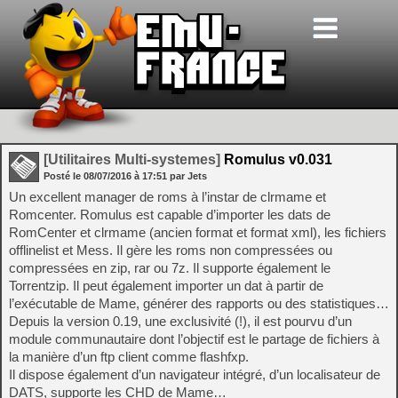
[Utilitaires Multi-systemes]
Romulus v0.031
Posté le
08/07/2016
à
17:51
par Jets
Un excellent manager de roms à l’instar de clrmame et
Romcenter. Romulus est capable d’importer les dats de
RomCenter et clrmame (ancien format et format xml), les fichiers
offlinelist et Mess. Il gère les roms non compressées ou
compressées en zip, rar ou 7z. Il supporte également le
Torrentzip. Il peut également importer un dat à partir de
l’exécutable de Mame, générer des rapports ou des statistiques…
Depuis la version 0.19, une exclusivité (!), il est pourvu d’un
module communautaire dont l’objectif est le partage de fichiers à
la manière d’un ftp client comme flashfxp.
Il dispose également d’un navigateur intégré, d’un localisateur de
DATS, supporte les CHD de Mame…