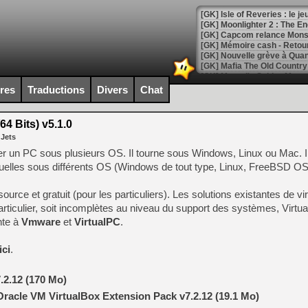
[GK] Isle of Reveries : le j
[GK] Moonlighter 2 : The En
[GK] Capcom relance Monste
[Mo5] Deux inédits du Virtu
ires
Traductions
Divers
Chat
[GK] Le beat'em up The Walk
[GK] Endless Legend 2 : enf
64 Bits) v5.1.0
 Jets
 un PC sous plusieurs OS. Il tourne sous Windows, Linux ou Mac. I
[LS] [PS5] Le WebKit Userl
tuelles sous différents OS (Windows de tout type, Linux, FreeBSD OS/
urce et gratuit (pour les particuliers). Les solutions existantes de vir
[GK] Oubliez Crazy Taxi, S
particulier, soit incomplètes au niveau du support des systèmes, Virt
nte à
Vmware
et
VirtualPC
.
[LS] [Switch] NSZ 5.0.0 es
ici
.
[GK] No More Room in Hell 2
[GK] Un chatbot Atelier Ryz
.2.12 (170 Mo)
[GK] Mémoire cash - Splatte
[GK] Nvidia : le prix des 
Oracle VM VirtualBox Extension Pack v7.2.12 (19.1 Mo)
[GK] Suikoden Star Leap : 