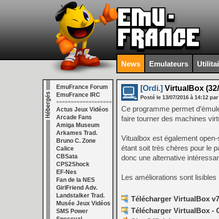
News
Emulateurs
Utilita
EmuFrance Forum
[Ordi.]
VirtualBox (32/
EmuFrance IRC
Posté le
13/07/2016
à
14:12
par
===================
Ce programme permet d’émuler
Actus Jeux Vidéos
Arcade Fans
faire tourner des machines vir
Amiga Museum
Arkames Trad.
Vitualbox est également open-so
Bruno C. Zone
étant soit très chères pour le 
Calice
CBSata
donc une alternative intéressa
CPS2Shock
EF-Nes
Les améliorations sont lisibles
Fan de la NES
GirlFriend Adv.
Landstalker Trad.
Télécharger VirtualBox v7
Musée Jeux Vidéos
Télécharger VirtualBox - 
SMS Power