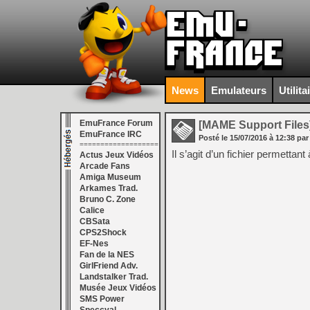
News
Emulateurs
Utilita
EmuFrance Forum
[MAME Support Files
EmuFrance IRC
Posté le
15/07/2016
à
12:38
par
===================
Il s’agit d’un fichier permetta
Actus Jeux Vidéos
Arcade Fans
Amiga Museum
Arkames Trad.
Bruno C. Zone
Calice
CBSata
CPS2Shock
EF-Nes
Fan de la NES
GirlFriend Adv.
Landstalker Trad.
Musée Jeux Vidéos
SMS Power