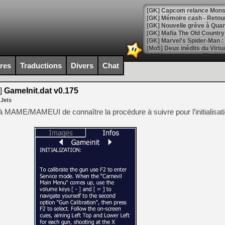
[Mo5] Deux inédits du Virtu
[GK] Le beat'em up The Walk
[GK] Endless Legend 2 : enf
ires
Traductions
Divers
Chat
]
GameInit.dat v0.175
[LS] [PS5] Le WebKit Userl
 Jets
nt à MAME/MAMEUI de connaître la procédure à suivre pour l’initialisati
[GK] Oubliez Crazy Taxi, S
[LS] [Switch] NSZ 5.0.0 es
[GK] No More Room in Hell 2
[GK] Un chatbot Atelier Ryz
[GK] Mémoire cash - Splatte
[GK] Nvidia : le prix des 
[GK] Suikoden Star Leap : 
[Mo5] La mini borne d’arc
[GK] Atari renoue avec les 