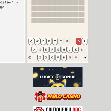
cite="">
g>