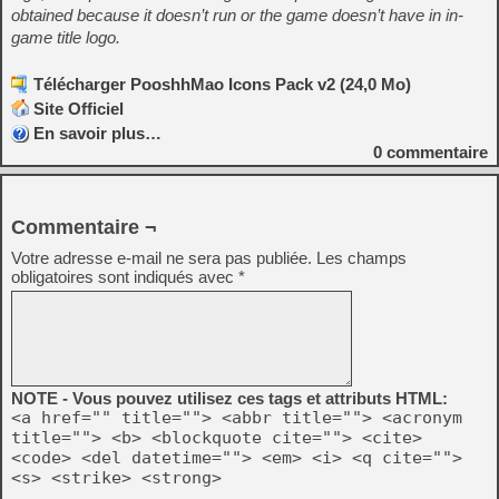
obtained because it doesn’t run or the game doesn’t have in in-
game title logo.
Télécharger PooshhMao Icons Pack v2 (24,0 Mo)
Site Officiel
En savoir plus…
0
commentaire
Commentaire ¬
Votre adresse e-mail ne sera pas publiée.
Les champs
obligatoires sont indiqués avec
*
NOTE - Vous pouvez utilisez ces tags et attributs HTML:
<a href="" title=""> <abbr title=""> <acronym
title=""> <b> <blockquote cite=""> <cite>
<code> <del datetime=""> <em> <i> <q cite="">
<s> <strike> <strong>