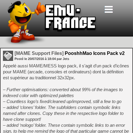
[MAME Support Files]
PooshhMao Icons Pack v2
Posté le
20/07/2016
à
18:04
par Jets
Appelé aussi MAME/MESS logo pack, il s’agit d’un pack d’icônes
pour MAME (arcade, consoles et ordinateurs) dont la définition
est supérieur au traditionnel 32x32px.
– Further optimisations: converted about 99% of the images to
indexed color with optimized palettes
– Countless logo’s fixed/cleaned up/improved, still a few to go
– added ‘clones’ folder. The subfolders contain symbolic links
named after clones. Copy these in the respective logo folder to
have clone support!
– added ‘nologo’ folder. These contain symbolic links to an error
sign, to help me remind the logo of that particular game cannot be