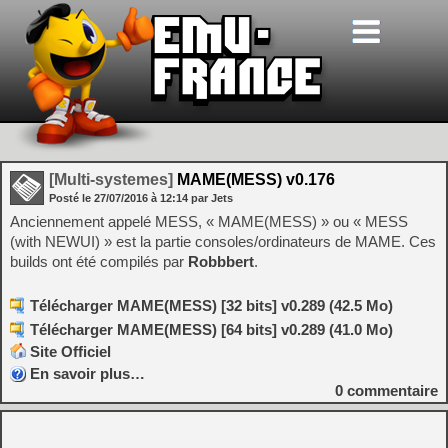
[Multi-systemes]
MAME(MESS) v0.176
Posté le
27/07/2016
à
12:14
par Jets
Anciennement appelé MESS, « MAME(MESS) » ou « MESS
(with NEWUI) » est la partie consoles/ordinateurs de MAME. Ces
builds ont été compilés par
Robbbert
.
Télécharger MAME(MESS) [32 bits] v0.289 (42.5 Mo)
Télécharger MAME(MESS) [64 bits] v0.289 (41.0 Mo)
Site Officiel
En savoir plus…
0
commentaire