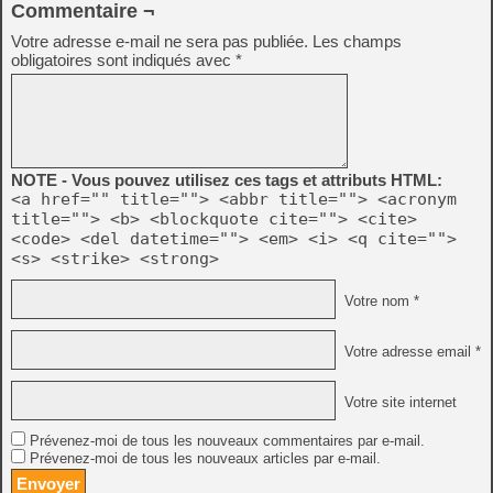
Commentaire ¬
Votre adresse e-mail ne sera pas publiée.
Les champs
obligatoires sont indiqués avec
*
NOTE - Vous pouvez utilisez ces tags et attributs HTML:
<a href="" title=""> <abbr title=""> <acronym
title=""> <b> <blockquote cite=""> <cite>
<code> <del datetime=""> <em> <i> <q cite="">
<s> <strike> <strong>
Votre nom *
Votre adresse email *
Votre site internet
Prévenez-moi de tous les nouveaux commentaires par e-mail.
Prévenez-moi de tous les nouveaux articles par e-mail.