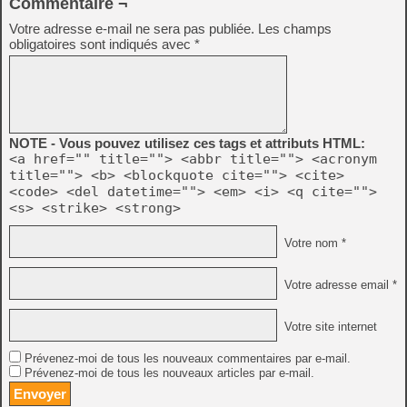
Commentaire ¬
Votre adresse e-mail ne sera pas publiée.
Les champs
obligatoires sont indiqués avec
*
NOTE - Vous pouvez utilisez ces tags et attributs HTML:
<a href="" title=""> <abbr title=""> <acronym
title=""> <b> <blockquote cite=""> <cite>
<code> <del datetime=""> <em> <i> <q cite="">
<s> <strike> <strong>
Votre nom *
Votre adresse email *
Votre site internet
Prévenez-moi de tous les nouveaux commentaires par e-mail.
Prévenez-moi de tous les nouveaux articles par e-mail.