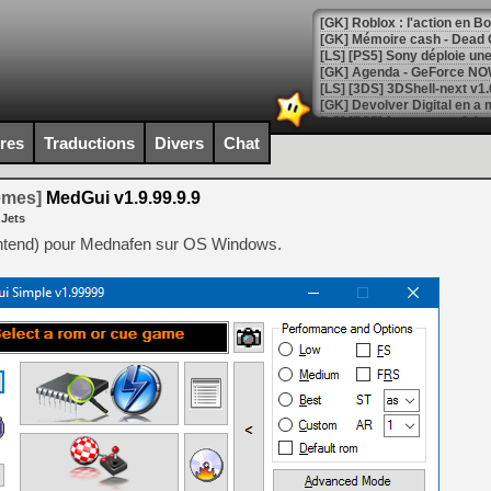
[GK] Roblox : l'action en B
[GK] Agenda - GeForce NOW
[GK] Devolver Digital en a 
[LS] [PS5] ps5-y2jb-autolo
ires
Traductions
Divers
Chat
[GK] Pourquoi Marvel Tokon 
[GK] Test : Restory : Chill
temes]
MedGui v1.9.99.9.9
[GK] GTA 6 : Rockstar Games
 Jets
[GK] Hot Wheels Infinite Rus
[GK] Mémoire cash - Secret 
ontend) pour Mednafen sur OS Windows.
[GK] Résultats Nintendo : 
[GK] Déjà des dégraissage
[Mo5] Brickboy cherche à r
[GK] Minecraft et ses « Gra
[GK] Beast of Reincarnation
[GK] Ubisoft : fin de parti
[GK] Mémoire cash - Metroid
[GK] Dan Houser (GTA) défe
[GK] Comment EA Sports FC
[GK] Crimson Moon : un Dark
[GK] Isle of Reveries : le j
[GK] Moonlighter 2 : The En