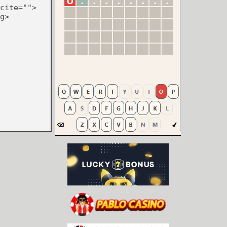
cite="">
g>