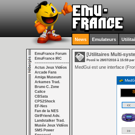
News
Emulateurs
Utilita
EmuFrance Forum
[Utilitaires Multi-sys
EmuFrance IRC
Posté le
28/07/2016
à
15:59
par
===================
MedGui est une interface (Fr
Actus Jeux Vidéos
Arcade Fans
Amiga Museum
Arkames Trad.
Bruno C. Zone
Calice
CBSata
CPS2Shock
EF-Nes
Fan de la NES
GirlFriend Adv.
Landstalker Trad.
Musée Jeux Vidéos
SMS Power