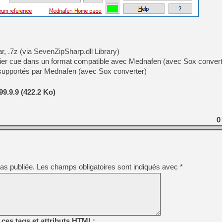
[GK] Capcom relance Monste
[Mo5] Deux inédits du Virtu
[GK] Le beat'em up The Walk
ar, .7z (via SevenZipSharp.dll Library)
chier cue dans un format compatible avec Mednafen (avec Sox convert
[GK] Endless Legend 2 : enf
 supportés par Mednafen (avec Sox converter)
9.9.9 (422.2 Ko)
[LS] [PS5] Le WebKit Userl
0
[GK] Oubliez Crazy Taxi, S
[LS] [Switch] NSZ 5.0.0 es
[GK] Bethesda fête les 30 
as publiée.
Les champs obligatoires sont indiqués avec
*
ces tags et attributs HTML: