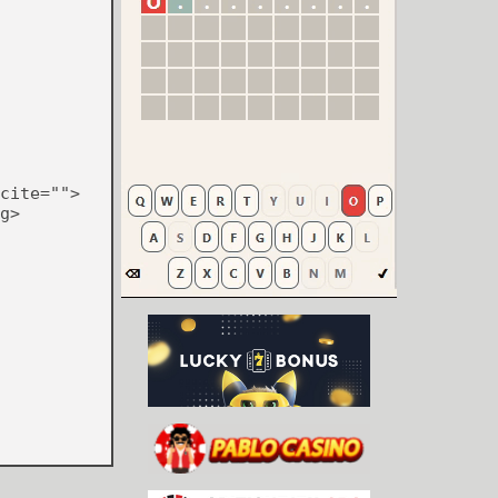
cite="">
g>