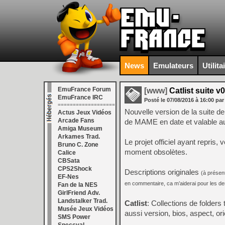
News
Emulateurs
Utilita
EmuFrance Forum
[www]
Catlist suite v
EmuFrance IRC
Posté le
07/08/2016
à
16:00
par
===================
Nouvelle version de la suite 
Actus Jeux Vidéos
Arcade Fans
de MAME en date et valable au
Amiga Museum
Arkames Trad.
Le projet officiel ayant repris,
Bruno C. Zone
moment obsolètes.
Calice
CBSata
CPS2Shock
Descriptions originales
(à présen
EF-Nes
en commentaire, ca m’aiderai pour les de
Fan de la NES
GirlFriend Adv.
Landstalker Trad.
Catlist
: Collections de folders
Musée Jeux Vidéos
aussi version, bios, aspect, o
SMS Power