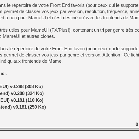
dans le répertoire de votre Front End favoris (pour ceux qui le supporte
s permet de classer vos jeux par version, résolution, fréquence, anné
[LS] [PS5] Le WebKit Userl
sert à rien pour MameUI et n’est destiné qu’avec les frontends de Ma
s très utiles pour MameUI (FX/Plus!), contenant un tri par genre très c
[GK] Oubliez Crazy Taxi, S
c MameUI et autres clones.
[LS] [Switch] NSZ 5.0.0 es
 dans le répertoire de votre Front-End favori (pour ceux qui le supporte
[GK] No More Room in Hell 2
s permet de classer vos jeux par genre et version. Attention : Ce fichi
[GK] Un chatbot Atelier Ryz
tiné qu’aux frontends de Mame.
[GK] Mémoire cash - Splatte
[GK] Nvidia : le prix des 
s
ici
.
[GK] Suikoden Star Leap : 
EUI) v0.288 (308 Ko)
[Mo5] La mini borne d’arc
end) v0.288 (324 Ko)
[GK] Pourquoi Marvel Tokon 
UI) v0.181 (110 Ko)
tend) v0.181 (250 Ko)
0