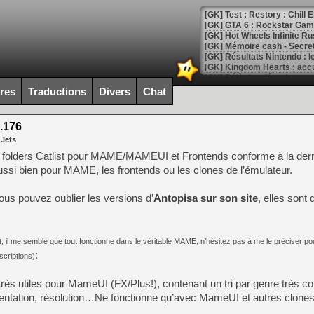
[GK] Test : Restory : Chill
[GK] GTA 6 : Rockstar Games
[GK] Hot Wheels Infinite Rus
[GK] Mémoire cash - Secret 
[GK] Résultats Nintendo : 
[GK] Déjà des dégraissage
ires
Traductions
Divers
Chat
[Mo5] Brickboy cherche à r
[GK] Minecraft et ses « Gra
0.176
[GK] Beast of Reincarnation
 Jets
[GK] Ubisoft : fin de parti
[GK] Mémoire cash - Metroid
de folders Catlist pour MAME/MAMEUI et Frontends conforme à la dern
[GK] Dan Houser (GTA) défe
ssi bien pour MAME, les frontends ou les clones de l’émulateur.
[GK] Comment EA Sports FC
[GK] Crimson Moon : un Dark
[GK] Isle of Reveries : le j
 vous pouvez oublier les versions d’
Antopisa sur son site
, elles sont
[GK] Moonlighter 2 : The En
[GK] Capcom relance Monste
t, il me semble que tout fonctionne dans le véritable MAME, n’hésitez pas à me le préciser po
:
scriptions)
[Mo5] Deux inédits du Virtu
[GK] Le beat'em up The Walk
 très utiles pour MameUI (FX/Plus!), contenant un tri par genre très co
rientation, résolution…Ne fonctionne qu’avec MameUI et autres clones
[GK] Endless Legend 2 : enf