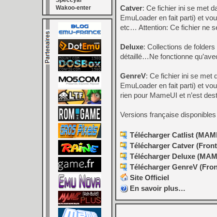
Speccyal
Catver
: Ce fichier ini se met 
Wakoo-enter
EmuLoader en fait parti) et vou
etc… Attention: Ce fichier ne 
Deluxe
: Collections de folder
détaillé…Ne fonctionne qu’ave
GenreV
: Ce fichier ini se met
EmuLoader en fait parti) et vou
rien pour MameUI et n’est des
Versions française disponible
Télécharger Catlist (MAM
Télécharger Catver (Front
Télécharger Deluxe (MAME
Télécharger GenreV (Fron
Site Officiel
En savoir plus…