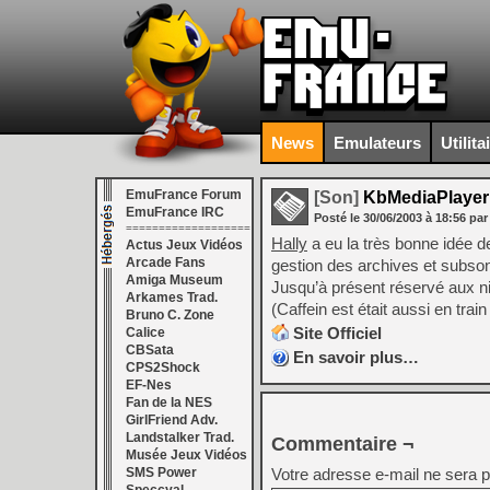
News
Emulateurs
Utilita
EmuFrance Forum
[Son]
KbMediaPlayer
EmuFrance IRC
Posté le
30/06/2003
à
18:56
par
===================
Hally
a eu la très bonne idée 
Actus Jeux Vidéos
Arcade Fans
gestion des archives et subso
Amiga Museum
Jusqu’à présent réservé aux ni
Arkames Trad.
(Caffein est était aussi en trai
Bruno C. Zone
Site Officiel
Calice
CBSata
En savoir plus…
CPS2Shock
EF-Nes
Fan de la NES
GirlFriend Adv.
Landstalker Trad.
Commentaire ¬
Musée Jeux Vidéos
SMS Power
Votre adresse e-mail ne sera p