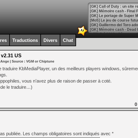
[GK] Le portage de Super M
[Mo5] Le jeu de course fut
[GK] Guillermo del Toro ado
[LTF] Eté 2026 - Séquence 
ires
Traductions
Divers
Chat
[GK] Mistfall Hunter : déjà 
[GK] Wo Long 2 évolue avec
[GK] Crossfire : un TPS à 100
 v2.31 US
[LS] [PS5] Premiers signes 
 Ange
| Source :
VGM or Chiptune
de traduire KbMediaPlayer, un des meilleurs players windows, sûreme
ngs.
ppophiles, vous n’avez plus de raison de passer à coté.
n de le traduire…)
[Mo5] DOOM arrive en cart
[GK] Bethesda fête les 30 
[GK] Roblox : l'action en B
0
[GK] Agenda - GeForce NOW
[GK] Devolver Digital en a 
[LS] [PS5] ps5-y2jb-autolo
as publiée.
Les champs obligatoires sont indiqués avec
*