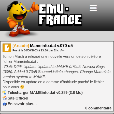
[Arcade]
Mameinfo.dat v.070 u5
Posté le
30/06/2003
à
23:30
par Eric_Aw
Tonton Mash a releasé une nouvelle version de son célèbre
fichier Mameinfo.dat :
.70u5: DIFF-Update. Updated to MAME 0.70u5. Newest Bugs
(30th). Added 0.70u5 Source/Listinfo changes. Change Mameinfo
version system to MAME.
Disponible en update on a comme d’habitude patché le fichier
pour vous
Télécharger MAMEinfo.dat v0.289 (3.8 Mo)
Site Officiel
En savoir plus…
0
commentaire