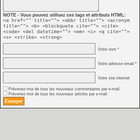
NOTE - Vous pouvez utilisez ces tags et attributs HTML:
<a href="" title=""> <abbr title=""> <acronym
title=""> <b> <blockquote cite=""> <cite>
<code> <del datetime=""> <em> <i> <q cite="">
<s> <strike> <strong>
Votre nom *
Votre adresse email *
Votre site internet
Prévenez-moi de tous les nouveaux commentaires par e-mail.
Prévenez-moi de tous les nouveaux articles par e-mail.