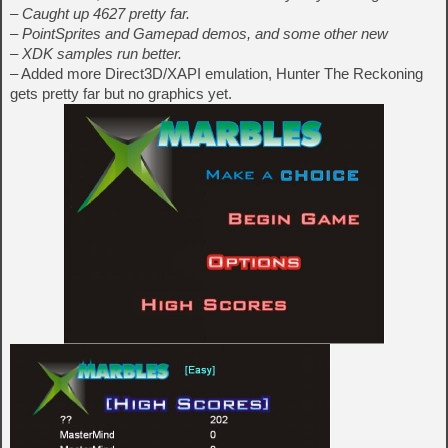
– Caught up 4627 pretty far.
– PointSprites and Gamepad demos, and some other new
– XDK samples run better.
– Added more Direct3D/XAPI emulation, Hunter The Reckoning
gets pretty far but no graphics yet.