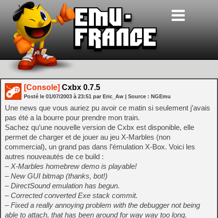
[Console]
Cxbx 0.7.5
Posté le
01/07/2003
à
23:51
par Eric_Aw
| Source :
NGEmu
Une news que vous auriez pu avoir ce matin si seulement j’avais
pas été a la bourre pour prendre mon train.
Sachez qu’une nouvelle version de Cxbx est disponible, elle
permet de charger et de jouer au jeu X-Marbles (non
commercial), un grand pas dans l’émulation X-Box. Voici les
autres nouveautés de ce build :
– X-Marbles homebrew demo is playable!
– New GUI bitmap (thanks, bot!)
– DirectSound emulation has begun.
– Corrected converted Exe stack commit.
– Fixed a really annoying problem with the debugger not being
able to attach, that has been around for way way too long.