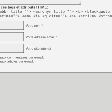
[GK] Beast of Reincarnation
[GK] Ubisoft : fin de parti
ces tags et attributs HTML:
[GK] Mémoire cash - Metroid
abbr title=""> <acronym title=""> <b> <blockquote 
[GK] Dan Houser (GTA) défe
etime=""> <em> <i> <q cite=""> <s> <strike> <stron
[GK] Comment EA Sports FC
[GK] Crimson Moon : un Dark
[GK] Isle of Reveries : le j
Votre nom *
[GK] Moonlighter 2 : The En
[GK] Capcom relance Monste
Votre adresse email *
Votre site internet
[Mo5] Deux inédits du Virtu
[GK] Le beat'em up The Walk
eaux commentaires par e-mail.
aux articles par e-mail.
[GK] Endless Legend 2 : enf
[LS] [PS5] Premiers signes 