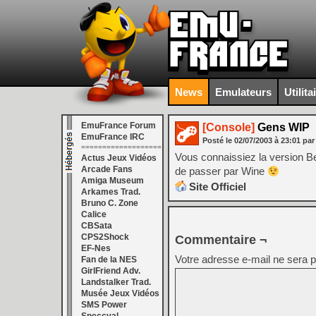
News
Emulateurs
Utilita
EmuFrance Forum
[Console]
Gens WIP
EmuFrance IRC
Posté le
02/07/2003
à
23:01
par
===================
Vous connaissiez la version Be
Actus Jeux Vidéos
Arcade Fans
de passer par Wine
Amiga Museum
Site Officiel
Arkames Trad.
Bruno C. Zone
Calice
CBSata
CPS2Shock
Commentaire ¬
EF-Nes
Votre adresse e-mail ne sera p
Fan de la NES
GirlFriend Adv.
Landstalker Trad.
Musée Jeux Vidéos
SMS Power