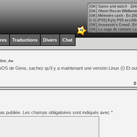
[Mo5] DOOM arrive en cart
[GK] Bethesda fête les 30 
ires
Traductions
Divers
Chat
[GK] Roblox : l'action en B
[GK] Agenda - GeForce NOW
 Eric_Aw
[GK] Devolver Digital en a 
OS de Gens, sachez qu’il y a maintenant une version Linux (!) Et oui
[LS] [PS5] ps5-y2jb-autolo
0
[GK] Pourquoi Marvel Tokon 
[GK] Test : Restory : Chill
[GK] GTA 6 : Rockstar Games
[GK] Hot Wheels Infinite Rus
[GK] Mémoire cash - Secret 
[GK] Résultats Nintendo : 
as publiée.
Les champs obligatoires sont indiqués avec
*
[GK] Déjà des dégraissage
[Mo5] Brickboy cherche à r
[GK] Minecraft et ses « Gra