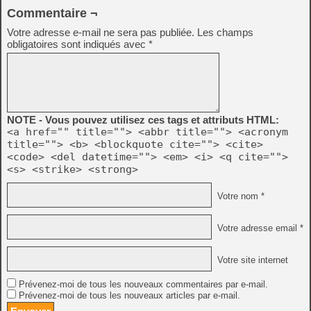
Commentaire ¬
Votre adresse e-mail ne sera pas publiée.
Les champs
obligatoires sont indiqués avec
*
NOTE - Vous pouvez utilisez ces tags et attributs HTML:
<a href="" title=""> <abbr title=""> <acronym
title=""> <b> <blockquote cite=""> <cite>
<code> <del datetime=""> <em> <i> <q cite="">
<s> <strike> <strong>
Votre nom *
Votre adresse email *
Votre site internet
Prévenez-moi de tous les nouveaux commentaires par e-mail.
Prévenez-moi de tous les nouveaux articles par e-mail.