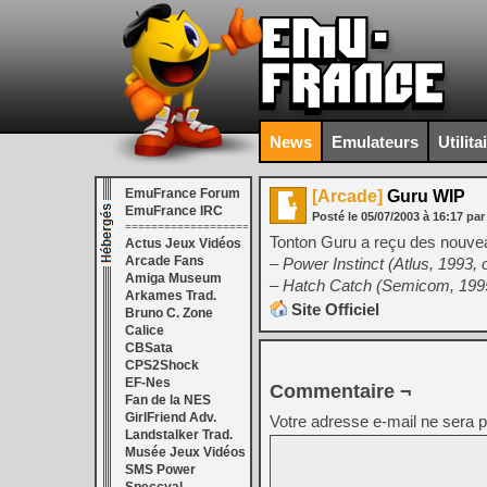
News
Emulateurs
Utilita
EmuFrance Forum
[Arcade]
Guru WIP
EmuFrance IRC
Posté le
05/07/2003
à
16:17
par
===================
Tonton Guru a reçu des nouv
Actus Jeux Vidéos
Arcade Fans
– Power Instinct (Atlus, 1993, 
Amiga Museum
– Hatch Catch (Semicom, 199
Arkames Trad.
Site Officiel
Bruno C. Zone
Calice
CBSata
CPS2Shock
EF-Nes
Commentaire ¬
Fan de la NES
GirlFriend Adv.
Votre adresse e-mail ne sera p
Landstalker Trad.
Musée Jeux Vidéos
SMS Power