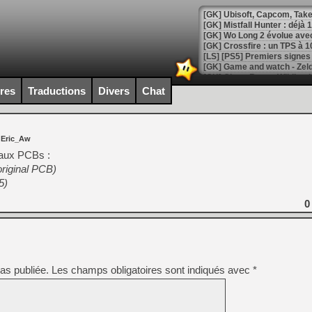
[GK] Mistfall Hunter : déjà 
[GK] Wo Long 2 évolue avec
[GK] Crossfire : un TPS à 100
[LS] [PS5] Premiers signes 
ires
Traductions
Divers
Chat
[Mo5] DOOM arrive en cart
 Eric_Aw
[GK] Bethesda fête les 30 
[GK] Roblox : l'action en B
eaux PCBs :
original PCB)
5)
[GK] Agenda - GeForce NOW
[GK] Devolver Digital en a 
0
[LS] [PS5] ps5-y2jb-autolo
[GK] Pourquoi Marvel Tokon 
[GK] Test : Restory : Chill
[GK] GTA 6 : Rockstar Games
as publiée.
Les champs obligatoires sont indiqués avec
*
[GK] Hot Wheels Infinite Rus
[GK] Mémoire cash - Secret 
[GK] Résultats Nintendo : 