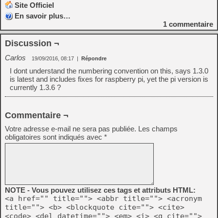
Site Officiel
En savoir plus…
1
commentaire
Discussion ¬
Carlos
19/09/2016, 08:17
|
Répondre
I dont understand the numbering convention on this, says 1.3.0
is latest and includes fixes for raspberry pi, yet the pi version is
currently 1.3.6 ?
Commentaire ¬
Votre adresse e-mail ne sera pas publiée.
Les champs
obligatoires sont indiqués avec
*
NOTE - Vous pouvez utilisez ces tags et attributs HTML:
<a href="" title=""> <abbr title=""> <acronym
title=""> <b> <blockquote cite=""> <cite>
<code> <del datetime=""> <em> <i> <q cite="">