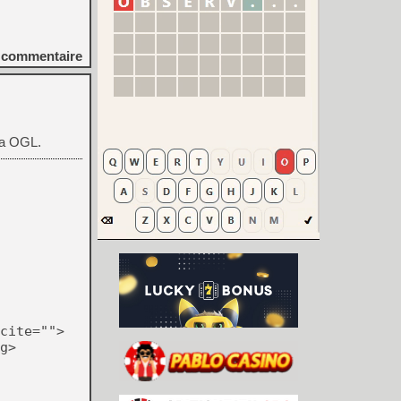
commentaire
ia OGL.
cite="">
g>