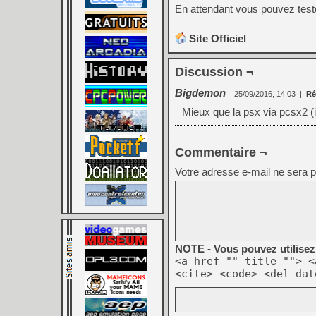
En attendant vous pouvez test
Site Officiel
Discussion ¬
Bigdemon
25/09/2016, 14:03
|
Ré
Mieux que la psx via pcsx2 (
Commentaire ¬
Votre adresse e-mail ne sera p
NOTE - Vous pouvez utilisez 
<a href="" title=""> <
<cite> <code> <del dat