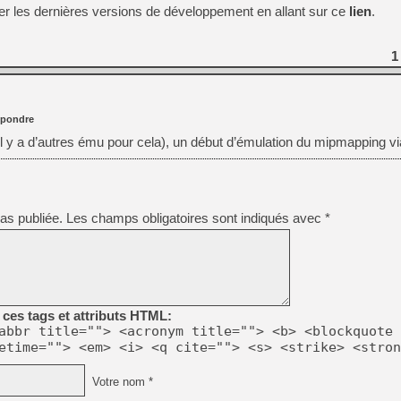
er les dernières versions de développement en allant sur ce
lien
.
1
pondre
il y a d’autres ému pour cela), un début d’émulation du mipmapping v
as publiée.
Les champs obligatoires sont indiqués avec
*
ces tags et attributs HTML:
abbr title=""> <acronym title=""> <b> <blockquote 
etime=""> <em> <i> <q cite=""> <s> <strike> <stron
Votre nom *