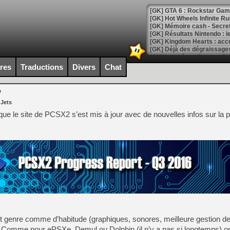
[GK] GTA 6 : Rockstar Games
[GK] Hot Wheels Infinite Rus
[GK] Mémoire cash - Secret 
[GK] Résultats Nintendo : 
[GK] Déjà des dégraissage
[Mo5] Brickboy cherche à r
ires
Traductions
Divers
Chat
[GK] Minecraft et ses « Gra
[GK] Beast of Reincarnation
P
[GK] Ubisoft : fin de parti
 Jets
[GK] Mémoire cash - Metroid
[GK] Dan Houser (GTA) défe
ue le site de PCSX2 s’est mis à jour avec de nouvelles infos sur la 
[GK] Comment EA Sports FC
[GK] Crimson Moon : un Dark
[GK] Isle of Reveries : le j
[GK] Moonlighter 2 : The En
[GK] Capcom relance Monste
[Mo5] Deux inédits du Virtu
[GK] Le beat'em up The Walk
[GK] Endless Legend 2 : enf
ut genre comme d’habitude (graphiques, sonores, meilleure gestion d
tc). Comme pour ePSXe, Demul ou Dolphin (il n’y a pas si longtemps) on