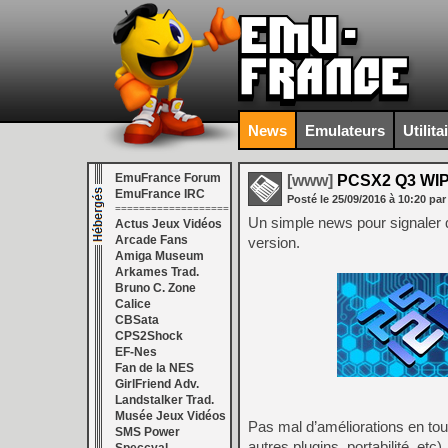
News
Emulateurs
Utilita
EmuFrance Forum
[www]
PCSX2 Q3 WI
EmuFrance IRC
Posté le
25/09/2016
à
10:20
par
===================
Un simple news pour signaler q
Actus Jeux Vidéos
Arcade Fans
version.
Amiga Museum
Arkames Trad.
Bruno C. Zone
Calice
CBSata
CPS2Shock
EF-Nes
Fan de la NES
GirlFriend Adv.
Landstalker Trad.
Musée Jeux Vidéos
Pas mal d’améliorations en to
SMS Power
autres plugins, portabilité, e