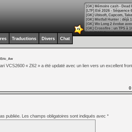
[LTF] Eté 2026 - Séquence 
[GK] Mistfall Hunter : déjà 
[GK] Wo Long 2 évolue avec
[GK] Crossfire : un TPS à 100
[LS] [PS5] Premiers signes 
ires
Traductions
Divers
Chat
 Eric_Aw
[Mo5] DOOM arrive en cart
r Atari VCS2600 « Z62 » a été updaté avec un lien vers un excellent f
[GK] Bethesda fête les 30 
[GK] Roblox : l'action en B
[GK] Agenda - GeForce NOW
0
[GK] Devolver Digital en a 
[LS] [PS5] ps5-y2jb-autolo
[GK] Pourquoi Marvel Tokon 
as publiée.
Les champs obligatoires sont indiqués avec
*
[GK] Test : Restory : Chill
[GK] GTA 6 : Rockstar Games
[GK] Hot Wheels Infinite Rus
[GK] Mémoire cash - Secret 