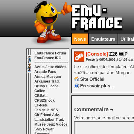
News
Emulateurs
Utilita
EmuFrance Forum
[Console]
Z26 WIP
EmuFrance IRC
Posté le
06/07/2003
à
14:08
par
===================
Le site officiel de l’émulateu
Actus Jeux Vidéos
Arcade Fans
« x26 » créé par Jon Morgan.
Amiga Museum
Site Officiel
Arkames Trad.
En savoir plus…
Bruno C. Zone
Calice
CBSata
CPS2Shock
EF-Nes
Commentaire ¬
Fan de la NES
GirlFriend Adv.
Votre adresse e-mail ne sera p
Landstalker Trad.
Musée Jeux Vidéos
SMS Power