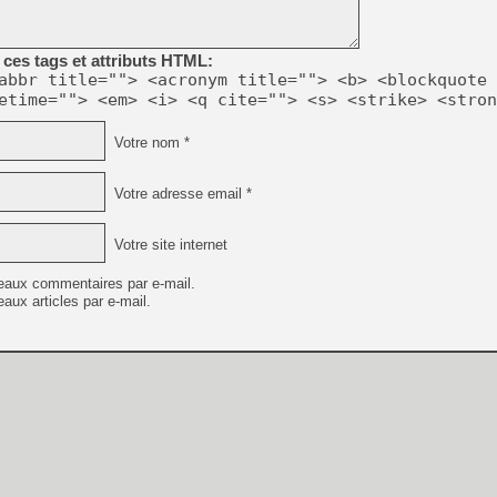
[GK] Résultats Nintendo : 
[GK] Déjà des dégraissage
ces tags et attributs HTML:
[Mo5] Brickboy cherche à r
abbr title=""> <acronym title=""> <b> <blockquote 
[GK] Minecraft et ses « Gra
etime=""> <em> <i> <q cite=""> <s> <strike> <stron
[GK] Beast of Reincarnation
[GK] Ubisoft : fin de parti
Votre nom *
[GK] Mémoire cash - Metroid
[GK] Dan Houser (GTA) défe
[GK] Comment EA Sports FC
Votre adresse email *
[GK] Crimson Moon : un Dark
[GK] Isle of Reveries : le j
[GK] Moonlighter 2 : The En
Votre site internet
[GK] Capcom relance Monste
eaux commentaires par e-mail.
aux articles par e-mail.
[GK] Guillermo del Toro ado