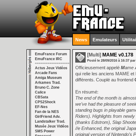
News
Emulateurs
Utilita
EmuFrance Forum
[Multi]
MAME v0.178
EmuFrance IRC
Posté le
28/09/2016
à
16:37
par
===================
Officieusement appelé
M
ame
Actus Jeux Vidéos
Arcade Fans
qui relie les anciens MAME e
Amiga Museum
différents. Couplé au frontend
Arkames Trad.
Bruno C. Zone
En résumé:
Calice
CBSata
The end of the month is almost
CPS2Shock
we’ve had the pleasure of seei
EF-Nes
standing bugs in playable game
Fan de la NES
Riders). Highlights from new
GirlFriend Adv.
Landstalker Trad.
(thanks Edstrom), Slap Shoote
Musée Jeux Vidéos
//e Enhanced, the original Jap
SMS Power
original version of Nintendo’