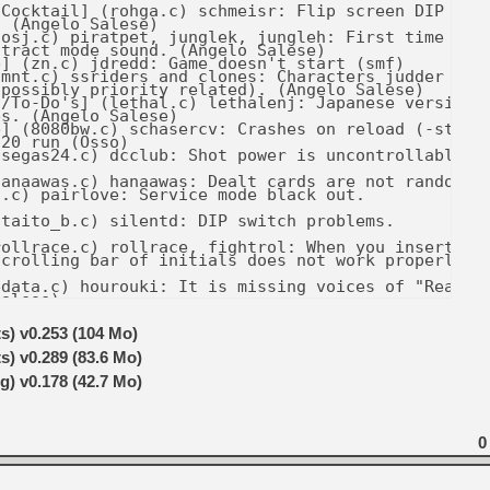
Cocktail] (rohga.c) schmeisr: Flip screen DIP

 (Angelo Salese)

osj.c) piratpet, junglek, jungleh: First time you

tract mode sound. (Angelo Salese)

] (zn.c) jdredd: Game doesn't start (smf)

mnt.c) ssriders and clones: Characters judder when
possibly priority related). (Angelo Salese)

/To-Do's] (lethal.c) lethalenj: Japanese version-

s. (Angelo Salese)

] (8080bw.c) schasercv: Crashes on reload (-str 8)
20 run (Osso)

segas24.c) dcclub: Shot power is uncontrollable.

anaawas.c) hanaawas: Dealt cards are not random.

.c) pairlove: Service mode black out.

taito_b.c) silentd: DIP switch problems.

ollrace.c) rollrace, fightrol: When you insert

crolling bar of initials does not work properly.

data.c) hourouki: It is missing voices of "Reach",
alese)

o.c) gakusai, gakusai2: All music played has the

 VERY loudly. (Angelo Salese)

s) v0.253 (104 Mo)
jackal.c) jackal: Coin counters don't work

alese)

s) v0.289 (83.6 Mo)
erence] (naomi.c) salmankt: Name is incorrect

) v0.178 (42.7 Mo)
shangkid.c) shangkid, hiryuken: Buttons 1 and 2

 Salese)

mexico86.c) kikikai: The coinage dip switch

orted. (Angelo Salese)

0
ombatsc.c) combatsc: In 0.119, there are two rows

 the top of the screen in the 2nd firing range

e)

] (naomi.c) Assorted sets in naomi.c: Crash before