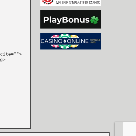
on



cite="">
g>
o
