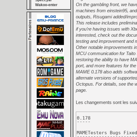
Speccyal
On the gambling front, we have
Wakoo-enter
machines from einstein95, and
outputs, Risugami added/impr
This release includes prelimin
if you’re having issues with X
interested, check out the documen
testing and improvement and may
Other notable improvements in
MCU communication for Taito Su
restoring the ability to have
port, and more features for the
MAME 0.178 also adds software
alternate versions of support
Octopus. For details, see the w
page.
Les changements sont les sui
0.178

-----

MAMETesters Bugs Fixed
----------------------