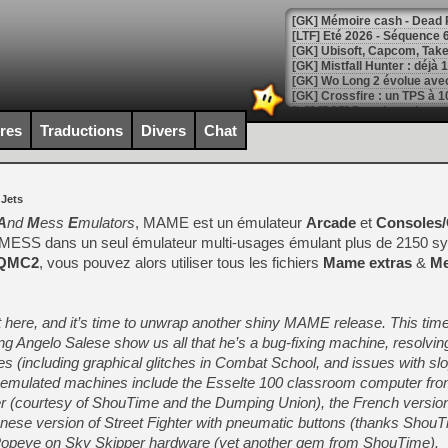
[LTF] Eté 2026 - Séquence 
[GK] Mistfall Hunter : déjà 
[GK] Wo Long 2 évolue avec
[GK] Crossfire : un TPS à 100
[LS] [PS5] Premiers signes 
ires
Traductions
Divers
Chat
 Jets
[Mo5] DOOM arrive en cart
A
nd
M
ess
E
mulators
, MAME est un émulateur
Arcade
et
Consoles/
[GK] Bethesda fête les 30 
t MESS dans un seul émulateur multi-usages émulant plus de 2150 
[GK] Roblox : l'action en B
QMC2
, vous pouvez alors utiliser tous les fichiers
Mame extras
&
Me
[GK] Agenda - GeForce NOW
 here, and it’s time to unwrap another shiny MAME release. This tim
[GK] Devolver Digital en a 
ng Angelo Salese show us all that he’s a bug-fixing machine, resolvi
[LS] [PS5] ps5-y2jb-autolo
s (including graphical glitches in Combat School, and issues with sl
ly emulated machines include the Esselte 100 classroom computer f
[GK] Pourquoi Marvel Tokon 
[GK] Test : Restory : Chill
r (courtesy of ShouTime and the Dumping Union), the French version
[GK] GTA 6 : Rockstar Games
anese version of Street Fighter with pneumatic buttons (thanks ShouT
[GK] Hot Wheels Infinite Rus
s Popeye on Sky Skipper hardware (yet another gem from ShouTime).
[GK] Mémoire cash - Secret 