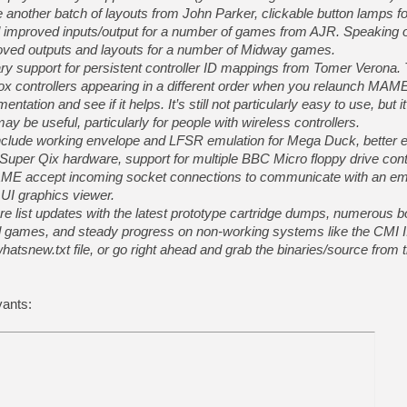
[GK] Résultats Nintendo : 
 another batch of layouts from John Parker, clickable button lamps f
 improved inputs/output for a number of games from AJR. Speaking o
[GK] Déjà des dégraissage
oved outputs and layouts for a number of Midway games.
[Mo5] Brickboy cherche à r
ary support for persistent controller ID mappings from Tomer Verona.
[GK] Minecraft et ses « Gra
box controllers appearing in a different order when you relaunch MAME.
tation and see if it helps. It’s still not particularly easy to use, but it
[GK] Beast of Reincarnation
[GK] Ubisoft : fin de parti
 be useful, particularly for people with wireless controllers.
[GK] Mémoire cash - Metroid
clude working envelope and LFSR emulation for Mega Duck, better e
[GK] Dan Houser (GTA) défe
per Qix hardware, support for multiple BBC Micro floppy drive contr
[GK] Comment EA Sports FC
[GK] Crimson Moon : un Dark
 MAME accept incoming socket connections to communicate with an emu
[GK] Isle of Reveries : le j
 UI graphics viewer.
[GK] Moonlighter 2 : The En
 list updates with the latest prototype cartridge dumps, numerous b
[GK] Capcom relance Monste
ed games, and steady progress on non-working systems like the CMI I
hatsnew.txt file, or go right ahead and grab the binaries/source from
[GK] Guillermo del Toro ado
vants:



