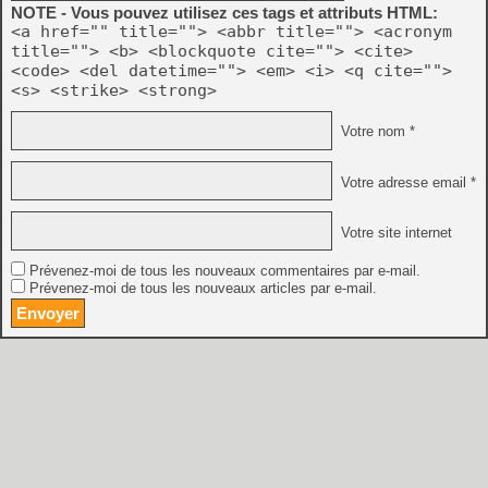
NOTE - Vous pouvez utilisez ces tags et attributs HTML:
<a href="" title=""> <abbr title=""> <acronym
title=""> <b> <blockquote cite=""> <cite>
<code> <del datetime=""> <em> <i> <q cite="">
<s> <strike> <strong>
Votre nom *
Votre adresse email *
Votre site internet
Prévenez-moi de tous les nouveaux commentaires par e-mail.
Prévenez-moi de tous les nouveaux articles par e-mail.