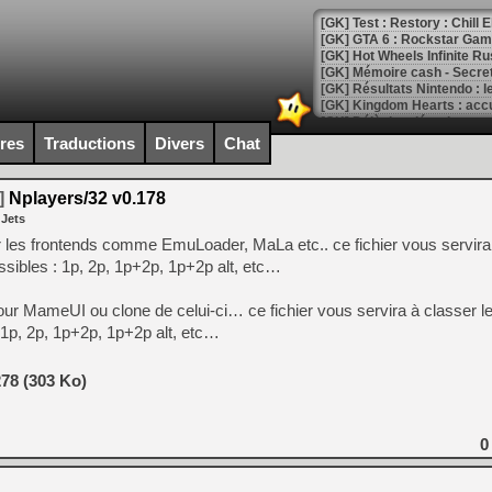
[GK] Test : Restory : Chill
[GK] GTA 6 : Rockstar Games
[GK] Hot Wheels Infinite Rus
[GK] Mémoire cash - Secret 
[GK] Résultats Nintendo : 
[GK] Déjà des dégraissage
ires
Traductions
Divers
Chat
[Mo5] Brickboy cherche à r
[GK] Minecraft et ses « Gra
]
Nplayers/32 v0.178
[GK] Beast of Reincarnation
 Jets
[GK] Ubisoft : fin de parti
[GK] Mémoire cash - Metroid
 les frontends comme EmuLoader, MaLa etc.. ce fichier vous servira 
[GK] Dan Houser (GTA) défe
sibles : 1p, 2p, 1p+2p, 1p+2p alt, etc…
[GK] Comment EA Sports FC
[GK] Crimson Moon : un Dark
[GK] Isle of Reveries : le j
ur MameUI ou clone de celui-ci… ce fichier vous servira à classer le
[GK] Moonlighter 2 : The En
1p, 2p, 1p+2p, 1p+2p alt, etc…
[GK] Capcom relance Monste
78 (303 Ko)
[Mo5] Deux inédits du Virtu
[GK] Le beat'em up The Walk
0
[GK] Endless Legend 2 : enf