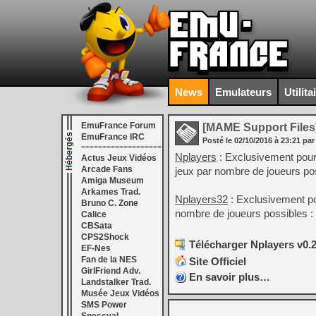
News
Emulateurs
Utilita
EmuFrance Forum
[MAME Support Files
EmuFrance IRC
Posté le
02/10/2016
à
23:21
par
===================
Nplayers
: Exclusivement pour
Actus Jeux Vidéos
Arcade Fans
jeux par nombre de joueurs pos
Amiga Museum
Arkames Trad.
Nplayers32
: Exclusivement po
Bruno C. Zone
nombre de joueurs possibles : 
Calice
CBSata
CPS2Shock
Télécharger Nplayers v0.2
EF-Nes
Fan de la NES
Site Officiel
GirlFriend Adv.
En savoir plus…
Landstalker Trad.
Musée Jeux Vidéos
SMS Power