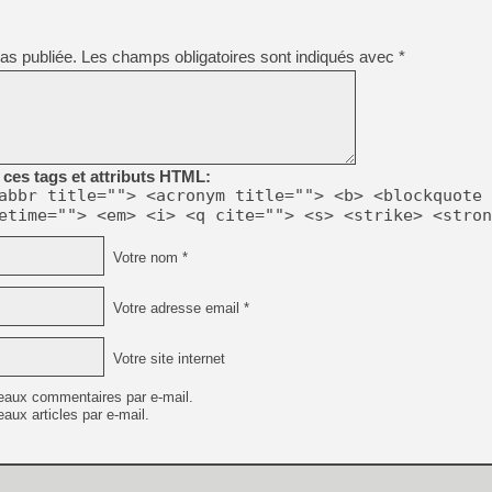
[LS] [PS5] Le WebKit Userl
as publiée.
Les champs obligatoires sont indiqués avec
*
[GK] Oubliez Crazy Taxi, S
[LS] [Switch] NSZ 5.0.0 es
ces tags et attributs HTML:
[GK] No More Room in Hell 2
abbr title=""> <acronym title=""> <b> <blockquote 
[GK] Un chatbot Atelier Ryz
etime=""> <em> <i> <q cite=""> <s> <strike> <stron
[GK] Mémoire cash - Splatte
[GK] Nvidia : le prix des 
Votre nom *
[GK] Suikoden Star Leap : 
[Mo5] La mini borne d’arc
Votre adresse email *
[GK] Pourquoi Marvel Tokon 
Votre site internet
eaux commentaires par e-mail.
aux articles par e-mail.