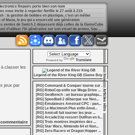
 Electronics Repairs porte bien son nom
 vous invite à regarder Netflix le 27 août à 21h
h : la gestion de bolides en plastique, c'est un métier
of Mana, le jeu qui a ensorcelé une génération
les ventes de Switch 2 dépassent déjà celles de la GameCube
[
GK] Kingdom Hearts : accusé d'utiliser l'IA générative sur son visuel de promo, Square Enix invoque « l'erreur humaine »
s autour de Halo : Campaign Evolved
[
GK] Inspiré par System Shock 2 et Doom 3, le FPS DERELIKT veut vous foutre la trouille à la fin 2026
ecréer l’affichage emblématique de la Game Boy
phismes Éclatants » arriveront sur Switch 2 en octobre
[
LS] [XB360] Xbox360BadUpdate v1.3 l'exploit Xbox 360 gagne en fiabilité et ajoute un mode de récupération
 : après un accueil mitigé, Game Freak va revoir sa copie
Translate
e pour Champions Tactics, le jeu NFT ferme ses portes
Powered by
 : l'hymne ultime à la solitude a déjà quarante ans
à classer les
nd le maintien des jeux physiques pour les joueurs
 27 veut apporter du sang neuf avec le mode The Grounds
Legend of the River King GB (Game Boy)
siders médiéval à petit prix pour la rentrée
eu inspiré des Zelda de la Game Boy arrivera à la rentrée 2026
s jeux par
[RG] Command & Conquer tourne sur ...
dless Vault arrive sur le marché en 1.0
[RG] RoboCop enfin sur Mega Drive ...
r Hunter Wilds avec un prologue gratuit
[RG] GeoBench : un bureau graphiqu...
[
GK] Mémoire cash - Retour sur Hybrid Heaven, l'étrange exclusivité Konami de la Nintendo 64
[RG] Speedball 2 débarque sur Neo...
[
GK] Nouvelle grève à Quantic Dream (Detroit : Become Human) contre les 115 licenciements
[RG] Émulateurs Amstrad CPC : pan...
[
GK] Mafia The Old Country : l'extension « Homme d'honneur » se dévoile avant sa sortie
[RG] Le Macintosh Plus enfin émul...
[
GK] Marvel's Spider-Man : le succès de Brand New Day au cinéma fait bondir la fréquentation des jeux Insomniac
[RG] Amico8 fait tourner les jeux ...
al Boy disponibles sur le Nintendo Switch Online
[RG] Arcade1Up ressort OutRun en b...
ing Dead : Streets of Survival tient sa date de sortie
commentaire
[RG] Trois montres inspirées des ...
[
GK] C'est officiel, Electronic Arts devient la propriété de l'Arabie saoudite et quitte le marché boursier
[RG] Star Wars, Nintendo 64 et Nan...
in la 1.0, Amplitude bourre les nouvelles factions
[RG] Zero Racers et Dragon Hopper ...
[
LS] [PS5] BD-JB5 : Gezine renomme son exploit Blu-ray Java pour PS5, avec un support confirmé jusqu'au 13.42