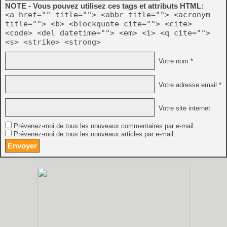
NOTE - Vous pouvez utilisez ces tags et attributs HTML:
<a href="" title=""> <abbr title=""> <acronym
title=""> <b> <blockquote cite=""> <cite>
<code> <del datetime=""> <em> <i> <q cite="">
<s> <strike> <strong>
Votre nom *
Votre adresse email *
Votre site internet
Prévenez-moi de tous les nouveaux commentaires par e-mail.
Prévenez-moi de tous les nouveaux articles par e-mail.