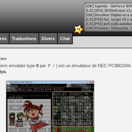
[GK] Agenda - GeForce NOW
[GK] Devolver Digital en a 
[LS] [PS5] ps5-y2jb-autolo
[GK] Pourquoi Marvel Tokon 
[GK] Test : Restory : Chill
ires
Traductions
Divers
Chat
[GK] GTA 6 : Rockstar Games
[GK] Hot Wheels Infinite Rus
[GK] Mémoire cash - Secret 
[GK] Résultats Nintendo : 
 Jets
[GK] Déjà des dégraissage
atform emulator type
8
par ＰＩ) est un émulateur de NEC PC8801MA 
iya
.
[Mo5] Brickboy cherche à r
[GK] Minecraft et ses « Gra
[GK] Beast of Reincarnation
[GK] Ubisoft : fin de parti
[GK] Mémoire cash - Metroid
[GK] Dan Houser (GTA) défe
[GK] Comment EA Sports FC
[GK] Crimson Moon : un Dark
[GK] Isle of Reveries : le j
[GK] Moonlighter 2 : The En
[GK] Capcom relance Monste