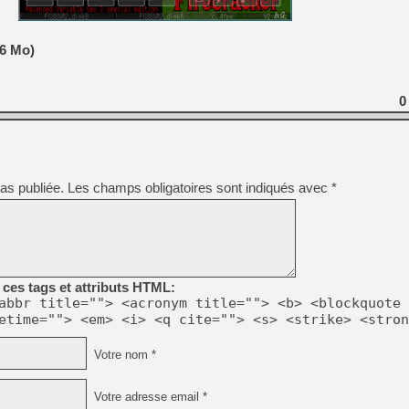
[Mo5] Deux inédits du Virtu
,6 Mo)
[GK] Le beat'em up The Walk
[GK] Endless Legend 2 : enf
0
[LS] [PS5] Le WebKit Userl
[GK] Oubliez Crazy Taxi, S
as publiée.
Les champs obligatoires sont indiqués avec
*
[LS] [Switch] NSZ 5.0.0 es
[GK] No More Room in Hell 2
[GK] Un chatbot Atelier Ryz
ces tags et attributs HTML:
abbr title=""> <acronym title=""> <b> <blockquote 
etime=""> <em> <i> <q cite=""> <s> <strike> <stron
Votre nom *
Votre adresse email *