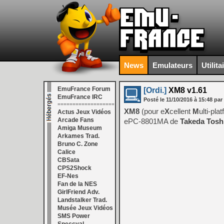
News
Emulateurs
Utilita
EmuFrance Forum
[Ordi.]
XM8 v1.61
EmuFrance IRC
Posté le
11/10/2016
à
15:48
par
===================
XM8
(pour e
X
cellent
M
ulti-pl
Actus Jeux Vidéos
Arcade Fans
ePC-8801MA de
Takeda Tosh
Amiga Museum
Arkames Trad.
Bruno C. Zone
Calice
CBSata
CPS2Shock
EF-Nes
Fan de la NES
GirlFriend Adv.
Landstalker Trad.
Musée Jeux Vidéos
SMS Power