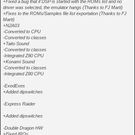
+Fixed a bug that if DSP is started with the ROMs list and no
driver was selected, the emulator hangs (Thanks to FJ Marti)
+Fixes to the ROMs/Samples file list exportation (Thanks to FJ
Marti)
+N2A03
-Converted to CPU
-Converted to classes
+Taito Sound
-Converted to classes
-Integrated Z80 CPU
+Konami Sound
-Converted to classes
-Integrated Z80 CPU
-ExedExes
+Added dipswitches
-Express Raider
+Added dipswitches
-Double Dragon HW
+Fixed IRQs