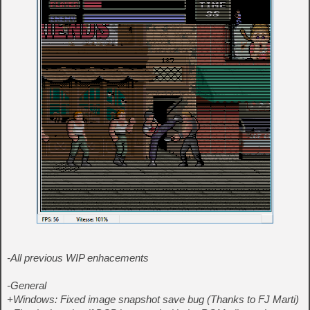
-All previous WIP enhacements
-General
+Windows: Fixed image snapshot save bug (Thanks to FJ Marti)