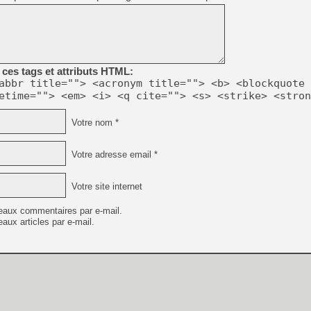
[GK] Beast of Reincarnation
[GK] Ubisoft : fin de parti
[GK] Mémoire cash - Metroid
[GK] Dan Houser (GTA) défe
[GK] Comment EA Sports FC
[GK] Crimson Moon : un Dark
[GK] Isle of Reveries : le j
ces tags et attributs HTML:
[GK] Moonlighter 2 : The En
abbr title=""> <acronym title=""> <b> <blockquote 
[GK] Capcom relance Monste
etime=""> <em> <i> <q cite=""> <s> <strike> <stron
Votre nom *
[Mo5] Deux inédits du Virtu
[GK] Le beat'em up The Walk
Votre adresse email *
[GK] Endless Legend 2 : enf
Votre site internet
eaux commentaires par e-mail.
[LS] [PS5] Premiers signes 
aux articles par e-mail.