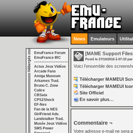
News
Emulateurs
Utilita
EmuFrance Forum
[MAME Support Files
EmuFrance IRC
Posté le
27/10/2016
à
07:33
par
===================
Voici l’ensemble des screens
Actus Jeux Vidéos
Arcade Fans
Amiga Museum
Télécharger MAMEUI Scree
Arkames Trad.
Bruno C. Zone
Télécharger MAMEUI Icons
Calice
Site Officiel
CBSata
En savoir plus…
CPS2Shock
EF-Nes
Fan de la NES
GirlFriend Adv.
Landstalker Trad.
Commentaire ¬
Musée Jeux Vidéos
SMS Power
Votre adresse e-mail ne sera p