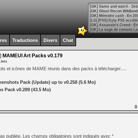
[Mo5] DOOM arrive en cart
[GK] Bethesda fête les 30 
ires
Traductions
Divers
Chat
[GK] Roblox : l'action en B
]
MAMEUI Art Packs v0.179
[GK] Agenda - GeForce NOW
 Jets
[GK] Devolver Digital en a 
hots et icônes de MAME réunis dans des packs à télécharger….
[LS] [PS5] ps5-y2jb-autolo
nshots Pack (Update) up to v0.258 (5.6 Mo)
[GK] Pourquoi Marvel Tokon 
 Pack v0.289 (43.5 Mo)
[GK] Test : Restory : Chill
[GK] GTA 6 : Rockstar Games
[GK] Hot Wheels Infinite Rus
[GK] Mémoire cash - Secret 
0
[GK] Résultats Nintendo : 
[GK] Déjà des dégraissage
[Mo5] Brickboy cherche à r
[GK] Minecraft et ses « Gra
as publiée.
Les champs obligatoires sont indiqués avec
*