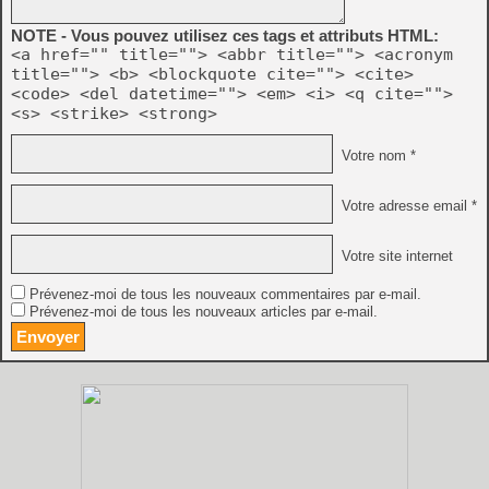
NOTE - Vous pouvez utilisez ces tags et attributs HTML:
<a href="" title=""> <abbr title=""> <acronym
title=""> <b> <blockquote cite=""> <cite>
<code> <del datetime=""> <em> <i> <q cite="">
<s> <strike> <strong>
Votre nom *
Votre adresse email *
Votre site internet
Prévenez-moi de tous les nouveaux commentaires par e-mail.
Prévenez-moi de tous les nouveaux articles par e-mail.