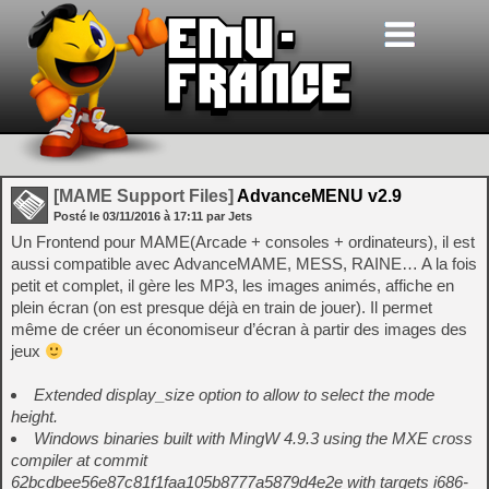
[MAME Support Files]
AdvanceMENU v2.9
Posté le
03/11/2016
à
17:11
par Jets
Un Frontend pour MAME(Arcade + consoles + ordinateurs), il est
aussi compatible avec AdvanceMAME, MESS, RAINE… A la fois
petit et complet, il gère les MP3, les images animés, affiche en
plein écran (on est presque déjà en train de jouer). Il permet
même de créer un économiseur d’écran à partir des images des
jeux
Extended display_size option to allow to select the mode
height.
Windows binaries built with MingW 4.9.3 using the MXE cross
compiler at commit
62bcdbee56e87c81f1faa105b8777a5879d4e2e with targets i686-