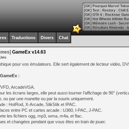
[GK] Pourquoi Marvel Tokon 
[GK] Test : Restory : Chill
[GK] GTA 6 : Rockstar Games
[GK] Hot Wheels Infinite Rus
[GK] Mémoire cash - Secret 
[GK] Résultats Nintendo : 
[GK] Déjà des dégraissage
ires
Traductions
Divers
Chat
[Mo5] Brickboy cherche à r
[GK] Minecraft et ses « Gra
temes]
GameEx v14.63
 Jets
[GK] Beast of Reincarnation
[GK] Ubisoft : fin de parti
hique pour vos émulateurs. Elle sert également de lecteur vidéo, D
[GK] Mémoire cash - Metroid
[GK] Dan Houser (GTA) défe
e GameEx :
[GK] Comment EA Sports FC
[GK] Crimson Moon : un Dark
[GK] Isle of Reveries : le j
D/VFD, ArcadeVGA.
[GK] Moonlighter 2 : The En
r les écrans larges, elle peut aussi tourner l’affichage de 90° (vertica
[GK] Capcom relance Monste
ce, ou par une manette ou par la souris uniquement.
ade : HotRod, X-Arcade, SlikStik et IPAC.
rfaces entre PC et cartes arcade : U360, I-PAC, J-PAC.
[Mo5] Deux inédits du Virtu
rte les fichiers ogg, mp3, wma, m4a, et flac.
[GK] Le beat'em up The Walk
ues et changées pendant que vous êtes en train de jouer.
[GK] Endless Legend 2 : enf