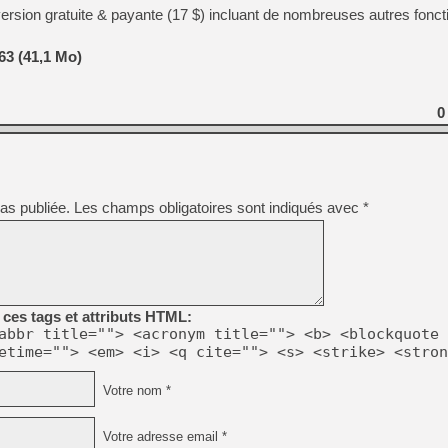
version gratuite & payante (17 $) incluant de nombreuses autres fonct
[LS] [PS5] Le WebKit Userl
3 (41,1 Mo)
0
[GK] Oubliez Crazy Taxi, S
[LS] [Switch] NSZ 5.0.0 es
[GK] No More Room in Hell 2
[GK] Un chatbot Atelier Ryz
as publiée.
Les champs obligatoires sont indiqués avec
*
[GK] Mémoire cash - Splatte
[GK] Nvidia : le prix des 
[GK] Suikoden Star Leap : 
[Mo5] La mini borne d’arc
ces tags et attributs HTML:
abbr title=""> <acronym title=""> <b> <blockquote 
etime=""> <em> <i> <q cite=""> <s> <strike> <stron
Votre nom *
Votre adresse email *