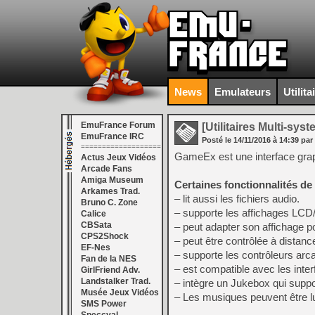
News
Emulateurs
Utilita
EmuFrance Forum
[Utilitaires Multi-sys
EmuFrance IRC
Posté le
14/11/2016
à
14:39
par
===================
GameEx est une interface grap
Actus Jeux Vidéos
Arcade Fans
Amiga Museum
Certaines fonctionnalités d
Arkames Trad.
– lit aussi les fichiers audio.
Bruno C. Zone
– supporte les affichages LC
Calice
CBSata
– peut adapter son affichage pou
CPS2Shock
– peut être contrôlée à distan
EF-Nes
– supporte les contrôleurs arc
Fan de la NES
– est compatible avec les inte
GirlFriend Adv.
Landstalker Trad.
– intègre un Jukebox qui suppo
Musée Jeux Vidéos
– Les musiques peuvent être l
SMS Power