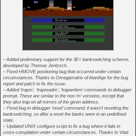
– Added preliminary support for the 3E+ bankswitching scheme,
developed by Thomas Jentzsch.
– Fixed HMOVE positioning bug that occurred under certain
circumstances. Thanks to Omegamatrix of AtariAge for the bug
report and patch to fix the issue.
– Added ‘trapm’, ‘trapreadm’, ‘trapwritem’ commands to debugger
prompt. These are similar to the non-‘m’ versions, except that
they also trap on all mirrors of the given address.
– Fixed bug in debugger ‘reset’ command; it wasn’t resetting the
bankswitching, so after a reset the banks were in an undefined
state.
– Updated UNIX configure script to fix a bug where it fails in
cross-compilation under certain circumstances. Thanks to Vlad