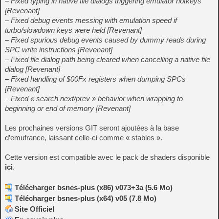
– Fixed typing in native file dialogs triggering emulator hotkeys
[Revenant]
– Fixed debug events messing with emulation speed if
turbo/slowdown keys were held [Revenant]
– Fixed spurious debug events caused by dummy reads during
SPC write instructions [Revenant]
– Fixed file dialog path being cleared when cancelling a native file
dialog [Revenant]
– Fixed handling of $00Fx registers when dumping SPCs
[Revenant]
– Fixed « search next/prev » behavior when wrapping to
beginning or end of memory [Revenant]
Les prochaines versions GIT seront ajoutées à la base
d’emufrance, laissant celle-ci comme « stables ».
Cette version est compatible avec le pack de shaders disponible
ici
.
Télécharger bsnes-plus (x86) v073+3a (5.6 Mo)
Télécharger bsnes-plus (x64) v05 (7.8 Mo)
Site Officiel