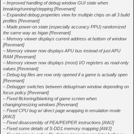
– Improved handling of debug window GUI state when
breaking/running/stepping [Revenant]
– Expanded debug properties view for multiple chips on all 3 build
profiles [Revenant]
– Made power-on state (especially accuracy PPU) randomized
the same way as higan [Revenant]
– Memory viewer displays current address at bottom of window
[Revenant]
– Memory viewer now displays APU bus instead of just APU
RAM [Revenant]
– Memory viewer now displays (most) I/O registers as read-only
values [Revenant]
– Debug log files are now only opened if a game is actually open
[Revenant]
– Debugger switches between debug/main window depending on
focus policy [Revenant]
– Fixed flickering/blanking of game screen when
changing/resizing windows [Revenant]
– Fixed CPU bug w/ direct page wrapping in emulation mode
[AWJ]
– Fixed disassembly of PEA/PEI/PER instructions [AWJ]
– Fixed some details of S-DD1 memory mapping [AWJ]