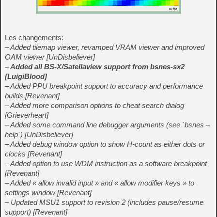
Les changements:
– Added tilemap viewer, revamped VRAM viewer and improved
OAM viewer [UnDisbeliever]
– Added all BS-X/Satellaview support from bsnes-sx2
[LuigiBlood]
– Added PPU breakpoint support to accuracy and performance
builds [Revenant]
– Added more comparison options to cheat search dialog
[Grieverheart]
– Added some command line debugger arguments (see `bsnes –
help`) [UnDisbeliever]
– Added debug window option to show H-count as either dots or
clocks [Revenant]
– Added option to use WDM instruction as a software breakpoint
[Revenant]
– Added « allow invalid input » and « allow modifier keys » to
settings window [Revenant]
– Updated MSU1 support to revision 2 (includes pause/resume
support) [Revenant]