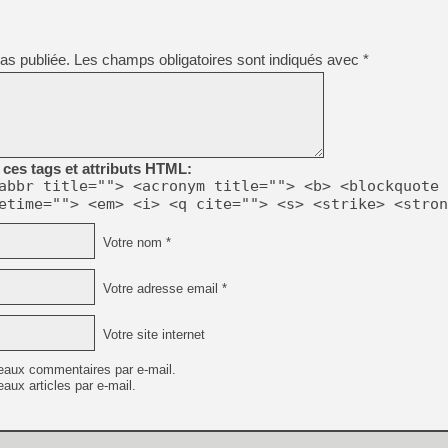
[GK] Ubisoft : fin de parti
[GK] Mémoire cash - Metroid
[GK] Dan Houser (GTA) défe
[GK] Comment EA Sports FC
as publiée.
Les champs obligatoires sont indiqués avec
*
[GK] Crimson Moon : un Dark
[GK] Isle of Reveries : le j
[GK] Moonlighter 2 : The En
[GK] Capcom relance Monste
ces tags et attributs HTML:
abbr title=""> <acronym title=""> <b> <blockquote 
[Mo5] Deux inédits du Virtu
etime=""> <em> <i> <q cite=""> <s> <strike> <stron
[GK] Le beat'em up The Walk
[GK] Endless Legend 2 : enf
Votre nom *
Votre adresse email *
[LS] [PS5] Le WebKit Userl
Votre site internet
eaux commentaires par e-mail.
aux articles par e-mail.