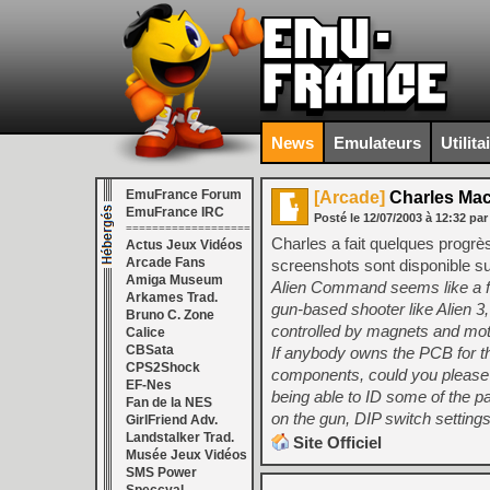
News
Emulateurs
Utilita
EmuFrance Forum
[Arcade]
Charles Ma
EmuFrance IRC
Posté le
12/07/2003
à
12:32
par
===================
Charles a fait quelques progr
Actus Jeux Vidéos
Arcade Fans
screenshots sont disponible sur
Amiga Museum
Alien Command seems like a fa
Arkames Trad.
gun-based shooter like Alien 3,
Bruno C. Zone
controlled by magnets and mot
Calice
CBSata
If anybody owns the PCB for t
CPS2Shock
components, could you please g
EF-Nes
being able to ID some of the p
Fan de la NES
on the gun, DIP switch settings
GirlFriend Adv.
Landstalker Trad.
Site Officiel
Musée Jeux Vidéos
SMS Power