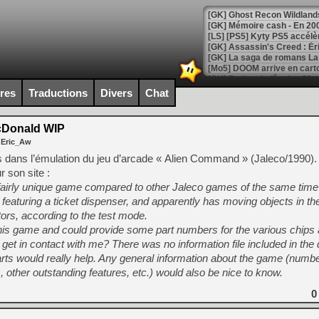
[Mo5] DOOM arrive en cart
[GK] Bethesda fête les 30 
[GK] Roblox : l'action en B
ires
Traductions
Divers
Chat
[GK] Agenda - GeForce NOW
cDonald WIP
 Eric_Aw
[GK] Devolver Digital en a 
ès dans l’émulation du jeu d’arcade « Alien Command » (Jaleco/1990)
[LS] [PS5] ps5-y2jb-autolo
 son site :
irly unique game compared to other Jaleco games of the same time p
[GK] Pourquoi Marvel Tokon 
[GK] Test : Restory : Chill
 featuring a ticket dispenser, and apparently has moving objects in th
[GK] GTA 6 : Rockstar Games
ors, according to the test mode.
[GK] Hot Wheels Infinite Rus
his game and could provide some part numbers for the various chips 
[GK] Mémoire cash - Secret 
[GK] Résultats Nintendo : 
et in contact with me? There was no information file included in the
arts would really help. Any general information about the game (numbe
[GK] Déjà des dégraissage
, other outstanding features, etc.) would also be nice to know.
[Mo5] Brickboy cherche à r
[GK] Minecraft et ses « Gra
0
[GK] Beast of Reincarnation