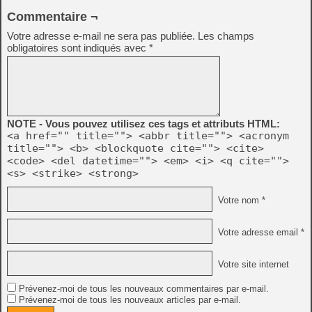
Commentaire ¬
Votre adresse e-mail ne sera pas publiée.
Les champs
obligatoires sont indiqués avec
*
NOTE - Vous pouvez utilisez ces tags et attributs HTML:
<a href="" title=""> <abbr title=""> <acronym
title=""> <b> <blockquote cite=""> <cite>
<code> <del datetime=""> <em> <i> <q cite="">
<s> <strike> <strong>
Votre nom *
Votre adresse email *
Votre site internet
Prévenez-moi de tous les nouveaux commentaires par e-mail.
Prévenez-moi de tous les nouveaux articles par e-mail.