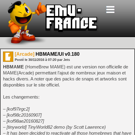
[Arcade]
HBMAME/UI v0.180
Posté le
30/11/2016
à
07:20
par Jets
HBMAME
(HomeBrew MAME) est une version non officielle de
MAME(Arcade) permettant l’ajout de nombreux jeux maison et
hacks divers. A noter que des packs de snaps et artworks sont
disponibles sur le site officiel.
Les changements:
– [kof97irgc2]
– [kof98c20160907]
– [kof98ae20160827]
– [tinyworld] TinyWorld82 demo (by Scott Lawrence)
– It has been decided to reactivate all those homebrews that have