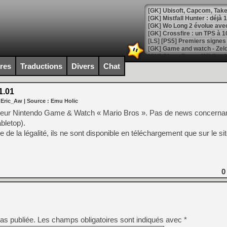
[GK] Mistfall Hunter : déjà 
[GK] Wo Long 2 évolue avec
[GK] Crossfire : un TPS à 100
[LS] [PS5] Premiers signes 
ires
Traductions
Divers
Chat
1.01
[Mo5] DOOM arrive en cart
 Eric_Aw
| Source :
Emu Holic
[GK] Bethesda fête les 30 
[GK] Roblox : l'action en B
teur Nintendo Game & Watch « Mario Bros ». Pas de news concernant
bletop).
e de la légalité, ils ne sont disponible en téléchargement que sur le site
[GK] Agenda - GeForce NOW
[GK] Devolver Digital en a 
[LS] [PS5] ps5-y2jb-autolo
0
[GK] Pourquoi Marvel Tokon 
[GK] Test : Restory : Chill
[GK] GTA 6 : Rockstar Games
[GK] Hot Wheels Infinite Rus
[GK] Mémoire cash - Secret 
[GK] Résultats Nintendo : 
as publiée.
Les champs obligatoires sont indiqués avec
*