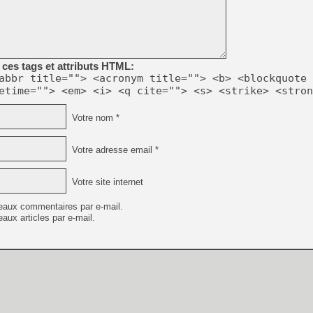
[GK] Déjà des dégraissage
[Mo5] Brickboy cherche à r
[GK] Minecraft et ses « Gra
[GK] Beast of Reincarnation
ces tags et attributs HTML:
[GK] Ubisoft : fin de parti
abbr title=""> <acronym title=""> <b> <blockquote 
[GK] Mémoire cash - Metroid
etime=""> <em> <i> <q cite=""> <s> <strike> <stron
[GK] Dan Houser (GTA) défe
[GK] Comment EA Sports FC
[GK] Crimson Moon : un Dark
Votre nom *
[GK] Isle of Reveries : le j
[GK] Moonlighter 2 : The En
[GK] Capcom relance Monste
Votre adresse email *
Votre site internet
[GK] Guillermo del Toro ado
eaux commentaires par e-mail.
[LTF] Eté 2026 - Séquence 
aux articles par e-mail.