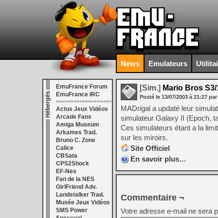
News
Emulateurs
Utilita
EmuFrance Forum
[Sim.]
Mario Bros S3/
EmuFrance IRC
Posté le
13/07/2003
à
21:27
par
===================
MADrigal a updaté leur simula
Actus Jeux Vidéos
Arcade Fans
simulateur Galaxy II (Epoch, ta
Amiga Museum
Ces simulateurs étant a la limit
Arkames Trad.
sur les miroirs.
Bruno C. Zone
Site Officiel
Calice
CBSata
En savoir plus…
CPS2Shock
EF-Nes
Fan de la NES
GirlFriend Adv.
Landstalker Trad.
Commentaire ¬
Musée Jeux Vidéos
SMS Power
Votre adresse e-mail ne sera p