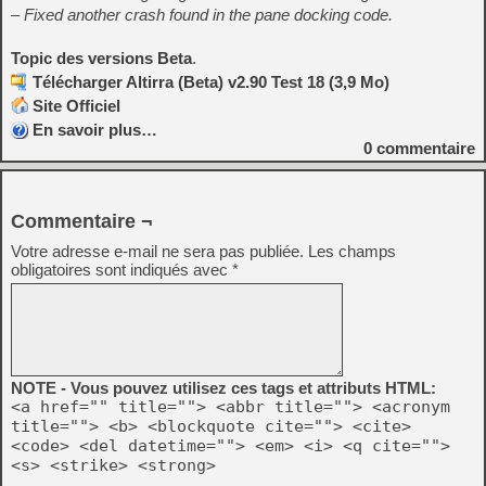
– Fixed another crash found in the pane docking code.
Topic des versions Beta
.
Télécharger Altirra (Beta) v2.90 Test 18 (3,9 Mo)
Site Officiel
En savoir plus…
0
commentaire
Commentaire ¬
Votre adresse e-mail ne sera pas publiée.
Les champs
obligatoires sont indiqués avec
*
NOTE - Vous pouvez utilisez ces tags et attributs HTML:
<a href="" title=""> <abbr title=""> <acronym
title=""> <b> <blockquote cite=""> <cite>
<code> <del datetime=""> <em> <i> <q cite="">
<s> <strike> <strong>