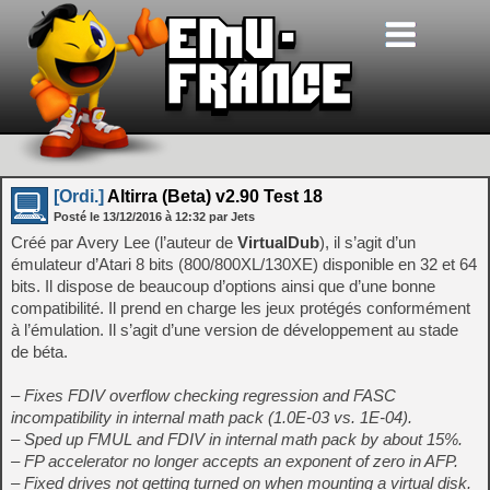
[Ordi.]
Altirra (Beta) v2.90 Test 18
Posté le
13/12/2016
à
12:32
par Jets
Créé par Avery Lee (l’auteur de
VirtualDub
), il s’agit d’un
émulateur d’Atari 8 bits (800/800XL/130XE) disponible en 32 et 64
bits. Il dispose de beaucoup d’options ainsi que d’une bonne
compatibilité. Il prend en charge les jeux protégés conformément
à l’émulation. Il s’agit d’une version de développement au stade
de béta.
– Fixes FDIV overflow checking regression and FASC
incompatibility in internal math pack (1.0E-03 vs. 1E-04).
– Sped up FMUL and FDIV in internal math pack by about 15%.
– FP accelerator no longer accepts an exponent of zero in AFP.
– Fixed drives not getting turned on when mounting a virtual disk.