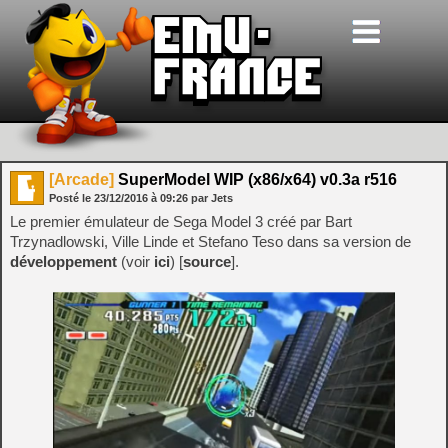
[Arcade]
SuperModel WIP (x86/x64) v0.3a r516
Posté le
23/12/2016
à
09:26
par Jets
Le premier émulateur de Sega Model 3 créé par Bart
Trzynadlowski, Ville Linde et Stefano Teso dans sa version de
développement
(voir
ici
) [
source
].