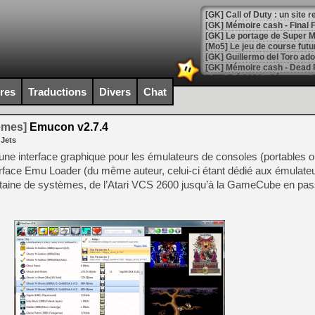
[GK] Le portage de Super M
[Mo5] Le jeu de course fut
[GK] Guillermo del Toro ado
[LTF] Eté 2026 - Séquence 
ires
Traductions
Divers
Chat
[GK] Mistfall Hunter : déjà 
[GK] Wo Long 2 évolue avec
[GK] Crossfire : un TPS à 100
temes]
Emucon v2.7.4
[LS] [PS5] Premiers signes 
 Jets
e interface graphique pour les émulateurs de consoles (portables o
terface Emu Loader (du même auteur, celui-ci étant dédié aux émulate
ntaine de systèmes, de l’Atari VCS 2600 jusqu’à la GameCube en pass
[Mo5] DOOM arrive en cart
[GK] Bethesda fête les 30 
[GK] Roblox : l'action en B
[GK] Agenda - GeForce NOW
[GK] Devolver Digital en a 
[LS] [PS5] ps5-y2jb-autolo