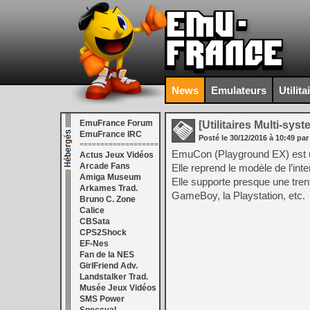
News
Emulateurs
Utilita
EmuFrance Forum
[Utilitaires Multi-sys
EmuFrance IRC
Posté le
30/12/2016
à
10:49
par
===================
EmuCon (Playground EX) est un
Actus Jeux Vidéos
Arcade Fans
Elle reprend le modèle de l’in
Amiga Museum
Elle supporte presque une tre
Arkames Trad.
GameBoy, la Playstation, etc.
Bruno C. Zone
Calice
CBSata
CPS2Shock
EF-Nes
Fan de la NES
GirlFriend Adv.
Landstalker Trad.
Musée Jeux Vidéos
SMS Power