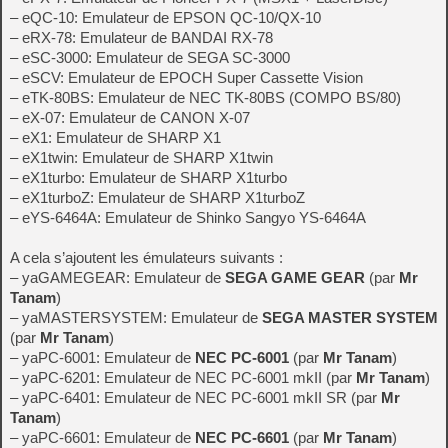
– eQC-10: Emulateur de EPSON QC-10/QX-10
– eRX-78: Emulateur de BANDAI RX-78
– eSC-3000: Emulateur de SEGA SC-3000
– eSCV: Emulateur de EPOCH Super Cassette Vision
– eTK-80BS: Emulateur de NEC TK-80BS (COMPO BS/80)
– eX-07: Emulateur de CANON X-07
– eX1: Emulateur de SHARP X1
– eX1twin: Emulateur de SHARP X1twin
– eX1turbo: Emulateur de SHARP X1turbo
– eX1turboZ: Emulateur de SHARP X1turboZ
– eYS-6464A: Emulateur de Shinko Sangyo YS-6464A
A cela s’ajoutent les émulateurs suivants :
– yaGAMEGEAR: Emulateur de
SEGA GAME GEAR
(par
Mr
Tanam
)
– yaMASTERSYSTEM: Emulateur de
SEGA MASTER SYSTEM
(par
Mr Tanam
)
– yaPC-6001: Emulateur de
NEC PC-6001
(par
Mr Tanam
)
– yaPC-6201: Emulateur de NEC PC-6001 mkII (par
Mr Tanam
)
– yaPC-6401: Emulateur de NEC PC-6001 mkII SR (par
Mr
Tanam
)
– yaPC-6601: Emulateur de
NEC PC-6601
(par
Mr Tanam
)