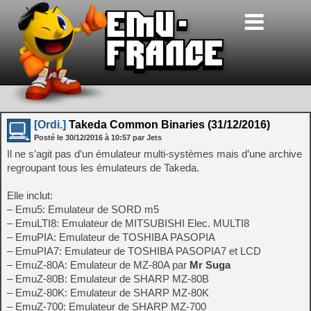
[Ordi.]
Takeda Common Binaries (31/12/2016)
Posté le
30/12/2016
à
10:57
par Jets
Il ne s’agit pas d’un émulateur multi-systèmes mais d’une archive
regroupant tous les émulateurs de Takeda.
Elle inclut:
– Emu5: Emulateur de SORD m5
– EmuLTI8: Emulateur de MITSUBISHI Elec. MULTI8
– EmuPIA: Emulateur de TOSHIBA PASOPIA
– EmuPIA7: Emulateur de TOSHIBA PASOPIA7 et LCD
– EmuZ-80A: Emulateur de MZ-80A par
Mr Suga
– EmuZ-80B: Emulateur de SHARP MZ-80B
– EmuZ-80K: Emulateur de SHARP MZ-80K
– EmuZ-700: Emulateur de SHARP MZ-700