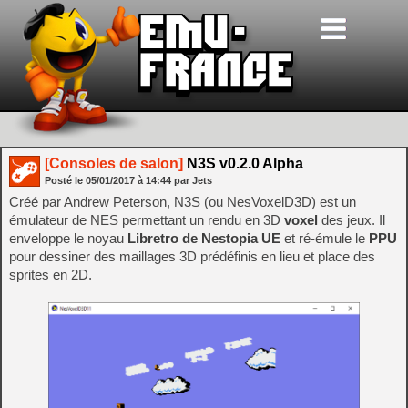
[Consoles de salon]
N3S v0.2.0 Alpha
Posté le
05/01/2017
à
14:44
par Jets
Créé par Andrew Peterson, N3S (ou NesVoxelD3D) est un
émulateur de NES permettant un rendu en 3D
voxel
des jeux. Il
enveloppe le noyau
Libretro de Nestopia UE
et ré-émule le
PPU
pour dessiner des maillages 3D prédéfinis en lieu et place des
sprites en 2D.