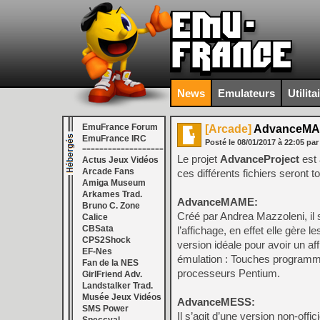
News
Emulateurs
Utilita
EmuFrance Forum
[Arcade]
AdvanceMA
EmuFrance IRC
Posté le
08/01/2017
à
22:05
par
===================
Le projet
AdvanceProject
est
Actus Jeux Vidéos
Arcade Fans
ces différents fichiers sero
Amiga Museum
Arkames Trad.
AdvanceMAME:
Bruno C. Zone
Créé par Andrea Mazzoleni, il
Calice
CBSata
l’affichage, en effet elle gère l
CPS2Shock
version idéale pour avoir un a
EF-Nes
émulation : Touches programmab
Fan de la NES
processeurs Pentium.
GirlFriend Adv.
Landstalker Trad.
Musée Jeux Vidéos
AdvanceMESS:
SMS Power
Il s’agit d’une version non-o