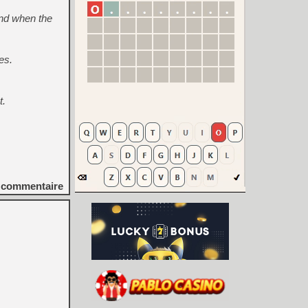
und when the
es.
t.
commentaire