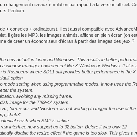
[GK] Agenda - GeForce NOW
cun changement niveaux émulation par rapport à la version officiel. Ce
eurs Pentium.
[GK] Devolver Digital en a 
[LS] [PS5] ps5-y2jb-autolo
e + consoles + ordinateurs), il est aussi compatible avec Advan
[GK] Pourquoi Marvel Tokon 
let, il gère les MP3, les images animés, affiche en plein écran (on es
[GK] Test : Restory : Chill
[GK] GTA 6 : Rockstar Games
même de créer un économiseur d’écran à partir des images des jeux ?
[GK] Hot Wheels Infinite Rus
[GK] Mémoire cash - Secret 
[GK] Résultats Nintendo : 
 the new default in Linux and Windows. This results in better perform
[GK] Déjà des dégraissage
n a window manager environment like X Window or Windows. It also 
n is Raspberry where SDL1 still provides better performance in the 
[Mo5] Brickboy cherche à r
[GK] Minecraft et ses « Gra
efault option.
deo mode setting when using programmable modes. It now uses the R
[GK] Beast of Reincarnation
better the system.
[GK] Ubisoft : fin de parti
zation, avoiding any missing frame.
 disk image for the TI99-4A system.
vc’, ‘prmrsocr’ and ‘viostorm’ as not working to trigger the use of th
‘mp_shnb3’.
 potential crash when SMP is active.
raw interface now support up to 32 button. Before it was only 12.
tically disable the resize effect if the game is too slow. This gives a