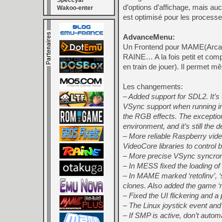
Speccyal
d’options d’affichage, mais au
Wakoo-enter
est optimisé pour les process
AdvanceMenu:
Un Frontend pour MAME(Arcad
RAINE… A la fois petit et comp
en train de jouer). Il permet 
Les changements:
– Added support for SDL2. It’s
VSync support when running i
the RGB effects. The exceptio
environment, and it’s still the d
– More reliable Raspberry vi
VideoCore libraries to control 
– More precise VSync syncroni
– In MESS fixed the loading of
– In MAME marked ‘retofinv’, ‘s
clones. Also added the game 
– Fixed the UI flickering and a
– The Linux joystick event and 
– If SMP is active, don’t automa