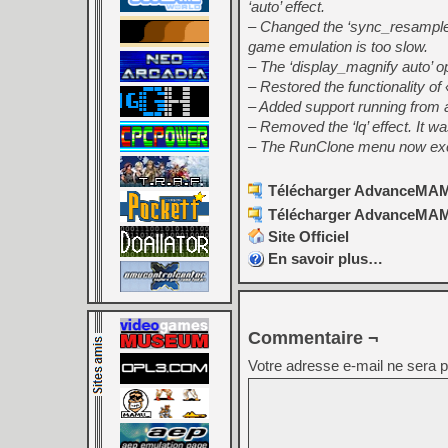
‘auto’ effect.
– Changed the ‘sync_resample a
game emulation is too slow.
– The ‘display_magnify auto’ op
– Restored the functionality of
– Added support running from 
– Removed the ‘lq’ effect. It wa
– The RunClone menu now exclude
Télécharger AdvanceMAME
Télécharger AdvanceMAME
Site Officiel
En savoir plus…
Commentaire ¬
Votre adresse e-mail ne sera p