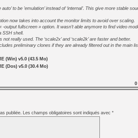
uto’ to be ’emulation’ instead of ‘internal’. This give more stable so
tion now takes into account the monitor limits to avoid over scaling.
 « -output fullscreen » option. It wasn’t able anymore to find video mod
a SSH shell.
s not really used. The ‘scale2x’ and ‘scale2k’ are faster and better.
s preliminary clones if they are already filtered out in the main lis
 (Win) v5.0 (43.5 Mo)
 (Dos) v5.0 (30.4 Mo)
0
as publiée.
Les champs obligatoires sont indiqués avec
*