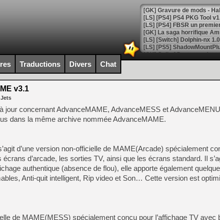
[GK] La saga horrifique Am
ires
Traductions
Divers
Chat
[GK] Le portage de Super M
[Mo5] Le jeu de course fut
[GK] Guillermo del Toro ado
ME v3.1
 Jets
[LTF] Eté 2026 - Séquence 
 à jour concernant AdvanceMAME, AdvanceMESS et AdvanceMENU.
[GK] Mistfall Hunter : déjà 
nt tous dans la même archive nommée AdvanceMAME.
[GK] Wo Long 2 évolue avec
[GK] Crossfire : un TPS à 100
[LS] [PS5] Premiers signes 
 s’agit d’une version non-officielle de MAME(Arcade) spécialement c
es écrans d’arcade, les sorties TV, ainsi que les écrans standard. Il s’ag
ffichage authentique (absence de flou), elle apporte également quelque
les, Anti-quit intelligent, Rip video et Son… Cette version est optim
[Mo5] DOOM arrive en cart
[GK] Bethesda fête les 30 
[GK] Roblox : l'action en B
fficielle de MAME(MESS) spécialement conçu pour l’affichage TV avec