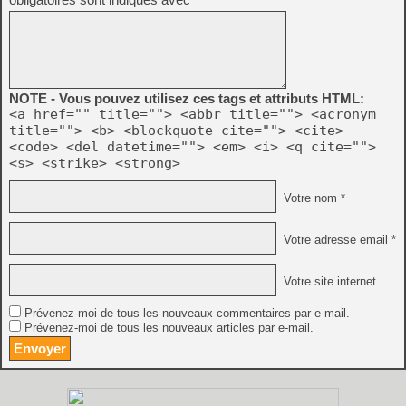
NOTE - Vous pouvez utilisez ces tags et attributs HTML:
<a href="" title=""> <abbr title=""> <acronym
title=""> <b> <blockquote cite=""> <cite>
<code> <del datetime=""> <em> <i> <q cite="">
<s> <strike> <strong>
Votre nom *
Votre adresse email *
Votre site internet
Prévenez-moi de tous les nouveaux commentaires par e-mail.
Prévenez-moi de tous les nouveaux articles par e-mail.