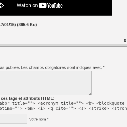
[Mo5] Deux inédits du Virtu
[GK] Le beat'em up The Walk
7/01/15) (865.6 Ko)
[GK] Endless Legend 2 : enf
0
[LS] [PS5] Le WebKit Userl
[GK] Oubliez Crazy Taxi, S
as publiée.
Les champs obligatoires sont indiqués avec
*
[LS] [Switch] NSZ 5.0.0 es
[GK] No More Room in Hell 2
ces tags et attributs HTML:
abbr title=""> <acronym title=""> <b> <blockquote 
etime=""> <em> <i> <q cite=""> <s> <strike> <stron
Votre nom *