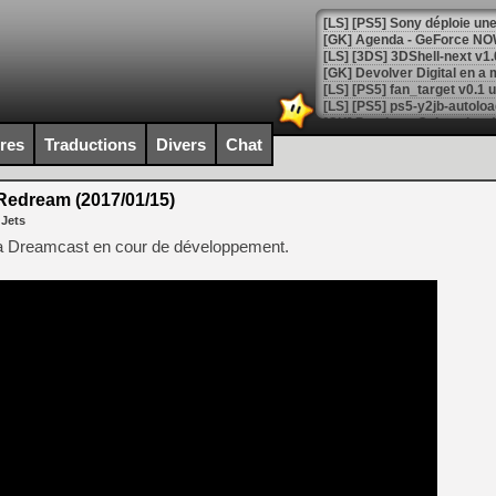
[GK] Agenda - GeForce NOW
[GK] Devolver Digital en a 
[LS] [PS5] ps5-y2jb-autolo
[GK] Pourquoi Marvel Tokon 
ires
Traductions
Divers
Chat
[GK] Test : Restory : Chill
[GK] GTA 6 : Rockstar Games
[GK] Hot Wheels Infinite Rus
edream (2017/01/15)
[GK] Mémoire cash - Secret 
 Jets
[GK] Résultats Nintendo : 
ega Dreamcast en cour de développement.
[GK] Déjà des dégraissage
[Mo5] Brickboy cherche à r
[GK] Minecraft et ses « Gra
[GK] Beast of Reincarnation
[GK] Ubisoft : fin de parti
[GK] Mémoire cash - Metroid
[GK] Dan Houser (GTA) défe
[GK] Comment EA Sports FC
[GK] Crimson Moon : un Dark
[GK] Isle of Reveries : le j
[GK] Moonlighter 2 : The En
[GK] Capcom relance Monste