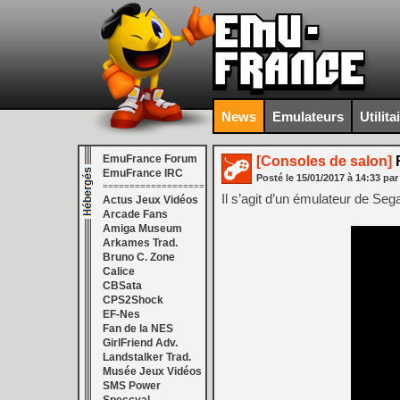
News
Emulateurs
Utilita
EmuFrance Forum
[Consoles de salon]
R
EmuFrance IRC
Posté le
15/01/2017
à
14:33
par
===================
Il s’agit d’un émulateur de S
Actus Jeux Vidéos
Arcade Fans
Amiga Museum
Arkames Trad.
Bruno C. Zone
Calice
CBSata
CPS2Shock
EF-Nes
Fan de la NES
GirlFriend Adv.
Landstalker Trad.
Musée Jeux Vidéos
SMS Power