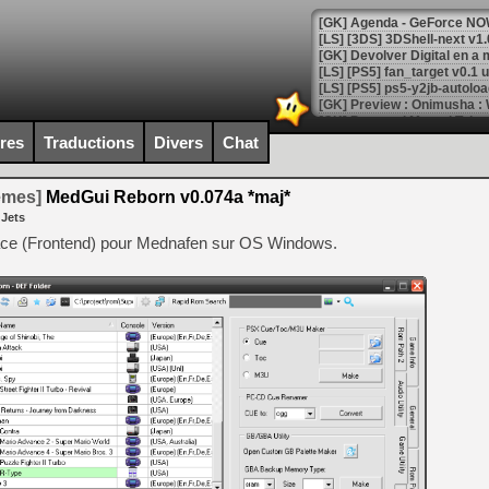
[GK] Agenda - GeForce NOW
[GK] Devolver Digital en a 
[LS] [PS5] ps5-y2jb-autolo
[GK] Pourquoi Marvel Tokon 
[GK] Test : Restory : Chill
ires
Traductions
Divers
Chat
[GK] GTA 6 : Rockstar Games
[GK] Hot Wheels Infinite Rus
[GK] Mémoire cash - Secret 
temes]
MedGui Reborn v0.074a *maj*
[GK] Résultats Nintendo : 
 Jets
[GK] Déjà des dégraissage
ace (Frontend) pour Mednafen sur OS Windows.
[Mo5] Brickboy cherche à r
[GK] Minecraft et ses « Gra
[GK] Beast of Reincarnation
[GK] Ubisoft : fin de parti
[GK] Mémoire cash - Metroid
[GK] Dan Houser (GTA) défe
[GK] Comment EA Sports FC
[GK] Crimson Moon : un Dark
[GK] Isle of Reveries : le j
[GK] Moonlighter 2 : The En
[GK] Capcom relance Monste