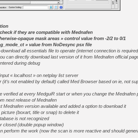
[Mo5] Deux inédits du Virtu
[GK] Le beat'em up The Walk
[GK] Endless Legend 2 : enf
tion
d check if they are compatible with Mednafen
herwise-opaque mask areas » control value from -2/2 to 0/1
[LS] [PS5] Le WebKit Userl
og_mode_ct » value from NoDesync psx file
wnload all essentials file to operate (internet connection is required
ou can directly download last version of it from Mednafen official pag
[GK] Oubliez Crazy Taxi, S
ntered during debug
[LS] [Switch] NSZ 5.0.0 es
put « localhost » on netplay list server
 (it’s not enabled by default) called Med Browser based on ie, not su
[GK] No More Room in Hell 2
[GK] Un chatbot Atelier Ryz
e verified at every MedguiR start or when you change the Mednafen 
rom next release of Mednafen
ast Mednafen version available and added a option to download it
icture (boxart, title or snap) to delete it
tabase is not recognized
or closed (double popup window)
an perform the work (now the scan is more reactive and should gener