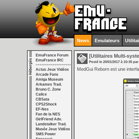
News
Emulateurs
Utilita
EmuFrance Forum
[Utilitaires Multi-sys
EmuFrance IRC
Posté le
20/01/2017
à
10:35
par
===================
MedGui Reborn est une interf
Actus Jeux Vidéos
Arcade Fans
Amiga Museum
Arkames Trad.
Bruno C. Zone
Calice
CBSata
CPS2Shock
EF-Nes
Fan de la NES
GirlFriend Adv.
Landstalker Trad.
Musée Jeux Vidéos
SMS Power