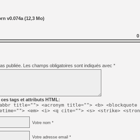
n v0.074a (12,3 Mo)
0
as publiée.
Les champs obligatoires sont indiqués avec
*
ces tags et attributs HTML:
abbr title=""> <acronym title=""> <b> <blockquote 
etime=""> <em> <i> <q cite=""> <s> <strike> <stron
Votre nom *
Votre adresse email *