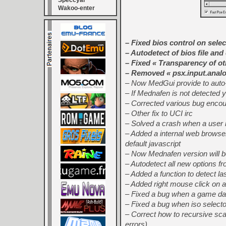
Speccyal
Wakoo-enter
– Fixed bios control on selec
– Autodetect of bios file an
– Fixed « Transparency of ot
– Removed « psx.input.anal
– Now MedGui provide to auto-do
– If Mednafen is not detected y
– Corrected various bug encou
– Other fix to UCI irc
– Solved a crash when a user in
– Added a internal web browser
default javascript
– Now Mednafen version will b
– Autodetect all new options f
– Added a function to detect l
– Added right mouse click on a p
– Fixed a bug when a game da
– Fixed a bug when iso select
– Correct how to recursive sc
errors)