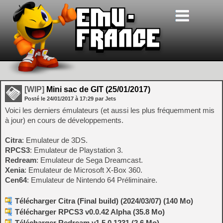
[WIP]
Mini sac de GIT (25/01/2017)
Posté le
24/01/2017
à
17:29
par Jets
Voici les derniers émulateurs (et aussi les plus fréquemment mis
à jour) en cours de développements.
Citra
: Emulateur de 3DS.
RPCS3
: Emulateur de Playstation 3.
Redream
: Emulateur de Sega Dreamcast.
Xenia
: Emulateur de Microsoft X-Box 360.
Cen64
: Emulateur de Nintendo 64 Préliminaire.
Télécharger Citra (Final build) (2024/03/07) (140 Mo)
Télécharger RPCS3 v0.0.42 Alpha (35.8 Mo)
Télécharger Redream v1.5.0.1231 (2.6 Mo)