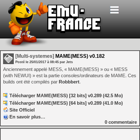
[Multi-systemes]
MAME(MESS) v0.182
Posté le
25/01/2017
à
08:45
par Jets
Anciennement appelé MESS, « MAME(MESS) » ou « MESS
(with NEWUI) » est la partie consoles/ordinateurs de MAME. Ces
builds ont été compilés par
Robbbert
.
Télécharger MAME(MESS) [32 bits] v0.289 (42.5 Mo)
Télécharger MAME(MESS) [64 bits] v0.289 (41.0 Mo)
Site Officiel
En savoir plus…
0
commentaire