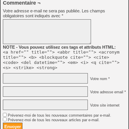
Commentaire ¬
Votre adresse e-mail ne sera pas publiée.
Les champs
obligatoires sont indiqués avec
*
NOTE - Vous pouvez utilisez ces tags et attributs HTML:
<a href="" title=""> <abbr title=""> <acronym
title=""> <b> <blockquote cite=""> <cite>
<code> <del datetime=""> <em> <i> <q cite="">
<s> <strike> <strong>
Votre nom *
Votre adresse email *
Votre site internet
Prévenez-moi de tous les nouveaux commentaires par e-mail.
Prévenez-moi de tous les nouveaux articles par e-mail.